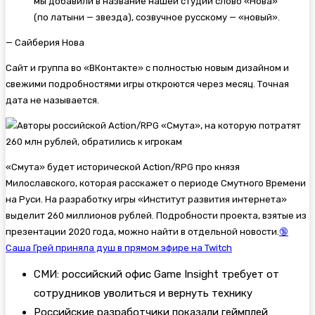
мы добавили в название нашей студии слово «Нова»
(по латыни — звезда), созвучное русскому — «новый».
— Сайберия Нова
Сайт и группа во «ВКонтакте» с полностью новым дизайном и
свежими подробностями игры откроются через месяц. Точная
дата не называется.
«
Смута» будет исторической Action/RPG про князя
Милославского, которая расскажет о периоде Смутного Времени
на Руси. На разработку игры «Институт развития интернета»
выделит 260 миллионов рублей. Подробности проекта, взятые из
презентации 2020 года, можно найти в отдельной новости.
🔞
Саша Грей приняла душ в прямом эфире на Twitch
СМИ: российский офис Game Insight требует от
сотрудников уволиться и вернуть технику
Российские разработчики показали геймплей