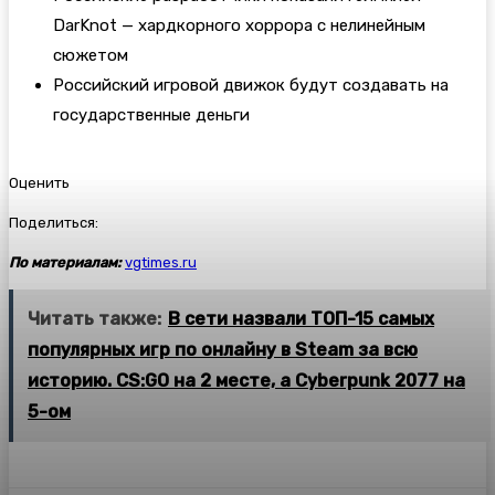
DarKnot — хардкорного хоррора с нелинейным
сюжетом
Российский игровой движок будут создавать на
государственные деньги
Оценить
Поделиться:
По материалам:
vgtimes.ru
Читать также:
В сети назвали ТОП-15 самых
популярных игр по онлайну в Steam за всю
историю. CS:GO на 2 месте, а Cyberpunk 2077 на
5-ом