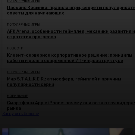
ПОПУЛЯРНЫЕ ИГРЫ
Пасьянс Косынка: правила игры, секреты популярности
советы для начинающих
ПОПУЛЯРНЫЕ ИГРЫ
AFK Arena: особенности геймплея, механики развития и
стратегия прогресса
НОВОСТИ
Клиент-серверное корпоративное решение: принципы
работы и роль в современной ИТ-инфраструктуре
ПОПУЛЯРНЫЕ ИГРЫ
Мир S.T.A.L.K.E.R.: атмосфера, геймплей и причины
популярности серии
МОБИЛЬНЫЕ
Смартфоны Apple iPhone: почему они остаются лидера
рынка
Загрузить больше