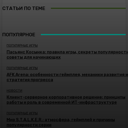
СТАТЬИ ПО ТЕМЕ
ПОПУЛЯРНОЕ
ПОПУЛЯРНЫЕ ИГРЫ
Пасьянс Косынка: правила игры, секреты популярности
советы для начинающих
ПОПУЛЯРНЫЕ ИГРЫ
AFK Arena: особенности геймплея, механики развития и
стратегия прогресса
НОВОСТИ
Клиент-серверное корпоративное решение: принципы
работы и роль в современной ИТ-инфраструктуре
ПОПУЛЯРНЫЕ ИГРЫ
Мир S.T.A.L.K.E.R.: атмосфера, геймплей и причины
популярности серии