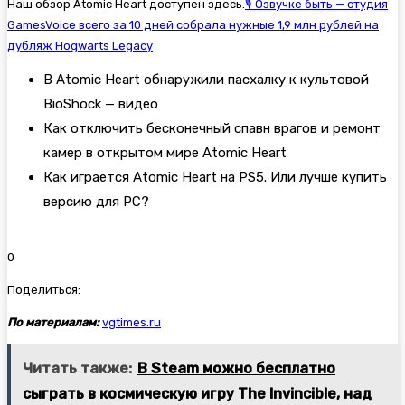
Наш обзор Atomic Heart доступен здесь.
🎙 Озвучке быть — студия
GamesVoice всего за 10 дней собрала нужные 1,9 млн рублей на
дубляж Hogwarts Legacy
В Atomic Heart обнаружили пасхалку к культовой
BioShock — видео
Как отключить бесконечный спавн врагов и ремонт
камер в открытом мире Atomic Heart
Как играется Atomic Heart на PS5. Или лучше купить
версию для PC?
0
Поделиться:
По материалам:
vgtimes.ru
Читать также:
В Steam можно бесплатно
сыграть в космическую игру The Invincible, над