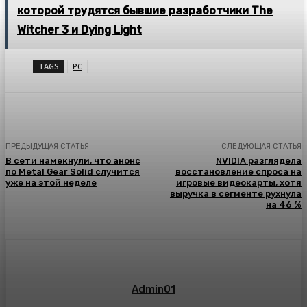
которой трудятся бывшие разработчики The
Witcher 3 и Dying Light
TAGS
PC
ПРЕДЫДУЩАЯ СТАТЬЯ
СЛЕДУЮЩАЯ СТАТЬЯ
В сети намекнули, что анонс
NVIDIA разглядела
по Metal Gear Solid случится
восстановление спроса на
уже на этой неделе
игровые видеокарты, хотя
выручка в сегменте рухнула
на 46 %
Admin01