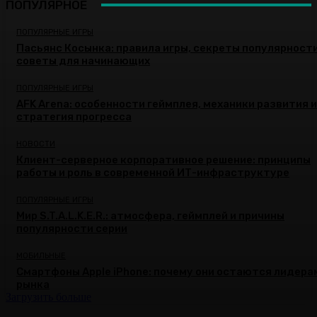
ПОПУЛЯРНОЕ
ПОПУЛЯРНЫЕ ИГРЫ
Пасьянс Косынка: правила игры, секреты популярности
советы для начинающих
ПОПУЛЯРНЫЕ ИГРЫ
AFK Arena: особенности геймплея, механики развития и
стратегия прогресса
НОВОСТИ
Клиент-серверное корпоративное решение: принципы
работы и роль в современной ИТ-инфраструктуре
ПОПУЛЯРНЫЕ ИГРЫ
Мир S.T.A.L.K.E.R.: атмосфера, геймплей и причины
популярности серии
МОБИЛЬНЫЕ
Смартфоны Apple iPhone: почему они остаются лидера
рынка
Загрузить больше