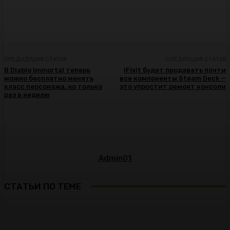
ПРЕДЫДУЩАЯ СТАТЬЯ
СЛЕДУЮЩАЯ СТАТЬЯ
В Diablo Immortal теперь
iFixit будет продавать почти
можно бесплатно менять
все компоненты Steam Deck —
класс персонажа, но только
это упростит ремонт консоли
раз в неделю
Admin01
СТАТЬИ ПО ТЕМЕ