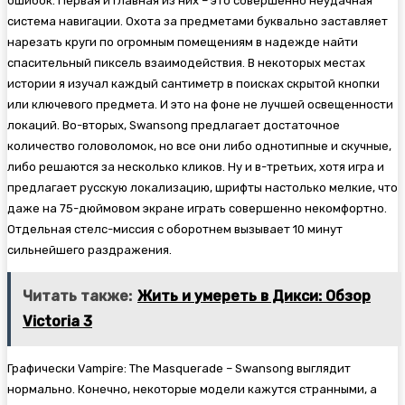
ошибок. Первая и главная из них – это совершенно неудачная
система навигации. Охота за предметами буквально заставляет
нарезать круги по огромным помещениям в надежде найти
спасительный пиксель взаимодействия. В некоторых местах
истории я изучал каждый сантиметр в поисках скрытой кнопки
или ключевого предмета. И это на фоне не лучшей освещенности
локаций. Во-вторых, Swansong предлагает достаточное
количество головоломок, но все они либо однотипные и скучные,
либо решаются за несколько кликов. Ну и в-третьих, хотя игра и
предлагает русскую локализацию, шрифты настолько мелкие, что
даже на 75-дюймовом экране играть совершенно некомфортно.
Отдельная стелс-миссия с оборотнем вызывает 10 минут
сильнейшего раздражения.
Читать также:
Жить и умереть в Дикси: Обзор
Victoria 3
Графически Vampire: The Masquerade – Swansong выглядит
нормально. Конечно, некоторые модели кажутся странными, а