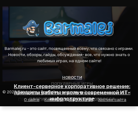
Barmalej.ru - это сайт, посвященный всему, что связано с играми.
Новости, обзоры, гайды, обсуждения- все, что нужно знать о
любимых играх, на одном сайте!
НОВОСТИ
ПОПУЛЯРНЫЕ ИГРЫ
ПОПУЛЯРНЫЕ ИГРЫ
Клиент-серверное корпоративное решение:
AFK Arena: особенности геймплея, механики
принципы работы и роль в современной ИТ-
Пасьянс Косынка: правила игры, секреты
© 2025 Barmalej.ru. Все права защищены.
популярности и советы для начинающих
развития и стратегия прогресса
инфраструктуре
О сайте
Контакты
Карта сайта
Хостинг сайта