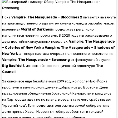
Пока
Vampire: The Masquerade – Bloodlines 2
пытаются вытянуть
из производственного ада путем смены команды разработчиков,
вселенная
World of Darkness
продолжает регулярно
наполняться новыми проектами. В 2020 году мы рассказывали о
двух достойных визуальных новеллах,
Vampire: The Masquerade
– Coteries of New York
и
Vampire: The Masquerade – Shadows of
New York
, а теперь настала очередь полноценного приключения
Vampire: The Masquerade – Swansong
от французской студии
Big Bad Wolf
, известной по эпизодической адвенчуре
The
Council
.
За окном всё еще безоблачный 2019 год, но после Нью-Йорка
проблемы в вампирском домене добрались до Бостона. День
празднования объединения бостонской Камарильи и колдунов
из Хартфорда идет не по плану, в результате чего срабатывает
“красный код”. Три представителя разных семей собираются в
доме принца Хазел Иверсин, чтобы разобраться в текущей
ситуации и решить свои собственные проблемы.