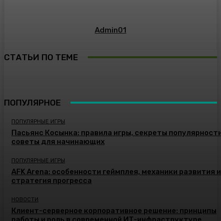
Admin01
СТАТЬИ ПО ТЕМЕ
ПОПУЛЯРНОЕ
ПОПУЛЯРНЫЕ ИГРЫ
Пасьянс Косынка: правила игры, секреты популярности
советы для начинающих
ПОПУЛЯРНЫЕ ИГРЫ
AFK Arena: особенности геймплея, механики развития и
стратегия прогресса
НОВОСТИ
Клиент-серверное корпоративное решение: принципы
работы и роль в современной ИТ-инфраструктуре