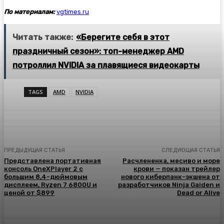
По материалам:
vgtimes.ru
Читать также:
«Берегите себя в этот
праздничный сезон»: топ-менеджер AMD
потроллил NVIDIA за плавящиеся видеокарты
TAGS
AMD
NVIDIA
ПРЕДЫДУЩАЯ СТАТЬЯ
СЛЕДУЮЩАЯ СТАТЬЯ
Представлена портативная
Расчлененка, месиво и море
консоль OneXPlayer 2 с
крови — показан трейлер
большим 8,4-дюймовым
нового киберпанк-экшена от
дисплеем, Ryzen 7 6800U и
разработчиков Ninja Gaiden и
ценой от $899
Dead or Alive