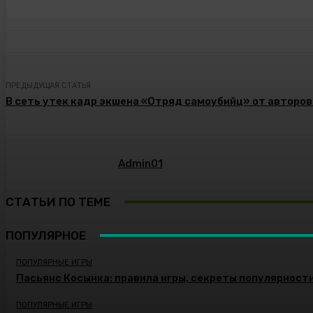
ПРЕДЫДУЩАЯ СТАТЬЯ
В сеть утек кадр экшена «Отряд самоубийц» от авторов
Admin01
СТАТЬИ ПО ТЕМЕ
ПОПУЛЯРНОЕ
ПОПУЛЯРНЫЕ ИГРЫ
Пасьянс Косынка: правила игры, секреты популярност
ПОПУЛЯРНЫЕ ИГРЫ