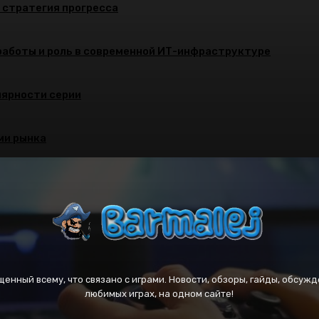
и стратегия прогресса
работы и роль в современной ИТ-инфраструктуре
улярности серии
ми рынка
вященный всему, что связано с играми. Новости, обзоры, гайды, обсужд
любимых играх, на одном сайте!