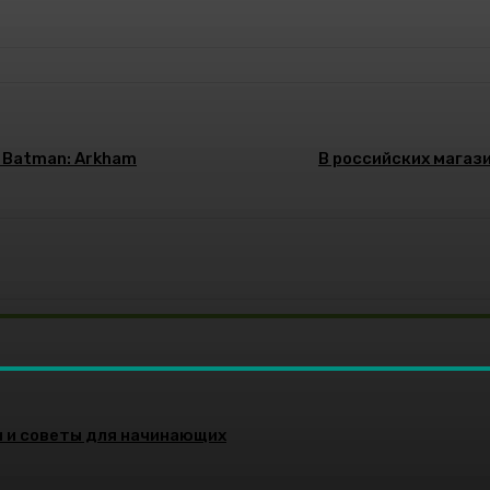
 Batman: Arkham
В российских магаз
и и советы для начинающих