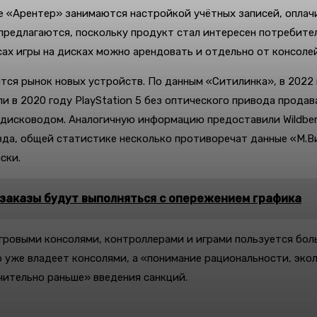
е «Арентер» занимаются настройкой учётных записей, оплач
предлагаются, поскольку продукт стал интересен потребите
сах игры на дисках можно арендовать и отдельно от консолей
тся рынок новых устройств. По данным «Ситилинка», в 2022 
ли в 2020 году PlayStation 5 без оптического привода прода
 дисководом. Аналогичную информацию предоставили Wildberr
вда, общей статистике несколько противоречат данные «М.Ви
ски.
: заказы будут выполняться с опережением графика
гровыми консолями, контроллерами и играми пользуется боль
то уже владеет консолями, а «понимание рациональности, эк
чительно раньше» введения санкций.