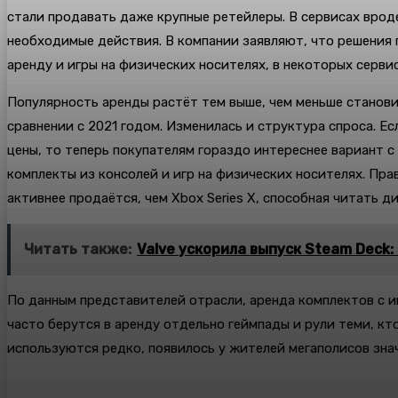
стали продавать даже крупные ретейлеры. В сервисах врод
необходимые действия. В компании заявляют, что решения 
аренду и игры на физических носителях, в некоторых серви
Популярность аренды растёт тем выше, чем меньше станови
сравнении с 2021 годом. Изменилась и структура спроса. Ес
цены, то теперь покупателям гораздо интереснее вариант с
комплекты из консолей и игр на физических носителях. Пра
активнее продаётся, чем Xbox Series X, способная читать ди
Читать также:
Valve ускорила выпуск Steam Deck
По данным представителей отрасли, аренда комплектов с и
часто берутся в аренду отдельно геймпады и рули теми, к
используются редко, появилось у жителей мегаполисов зна