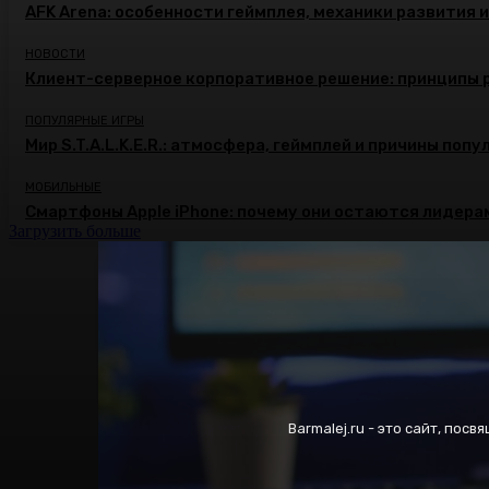
AFK Arena: особенности геймплея, механики развития 
НОВОСТИ
Клиент-серверное корпоративное решение: принципы 
ПОПУЛЯРНЫЕ ИГРЫ
Мир S.T.A.L.K.E.R.: атмосфера, геймплей и причины поп
МОБИЛЬНЫЕ
Смартфоны Apple iPhone: почему они остаются лидера
Загрузить больше
Barmalej.ru - это сайт, пос