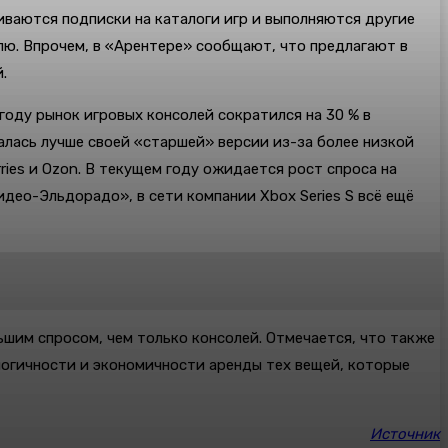
иваются подписки на каталоги игр и выполняются другие
лю. Впрочем, в «Арентере» сообщают, что предлагают в
.
году рынок игровых консолей сократился на 30 % в
валась лучше своей «старшей» версии из-за более низкой
ies и Ozon. В текущем году ожидается рост спроса на
део-Эльдорадо», в сети компании Xbox Series S всё ещё
шим спросом, чем только консолей. Отмечается, что также
ологичности и экономичности аренды тех вещей, которые
Источник