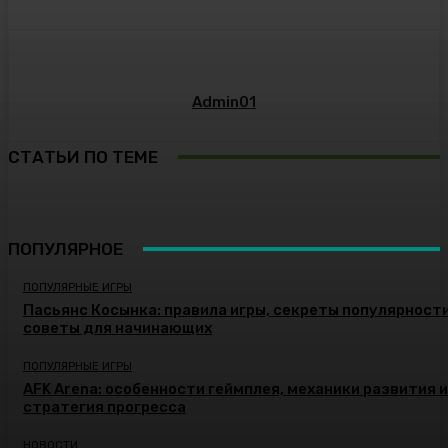
Admin01
СТАТЬИ ПО ТЕМЕ
ПОПУЛЯРНОЕ
ПОПУЛЯРНЫЕ ИГРЫ
Пасьянс Косынка: правила игры, секреты популярности
советы для начинающих
ПОПУЛЯРНЫЕ ИГРЫ
AFK Arena: особенности геймплея, механики развития и
стратегия прогресса
НОВОСТИ