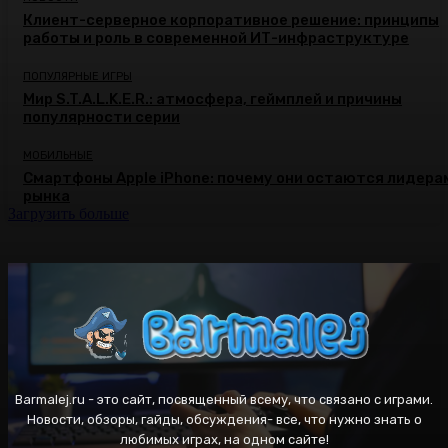
Клиент-серверное корпоративное решение: принципы
работы и роль в современной ИТ-инфраструктуре
ПОПУЛЯРНЫЕ ИГРЫ
Мир S.T.A.L.K.E.R.: атмосфера, геймплей и причины
популярности серии
МОБИЛЬНЫЕ
Смартфоны Apple iPhone: почему они остаются лидера
рынка
Загрузить больше
Barmalej.ru - это сайт, посвященный всему, что связано с играми.
Новости, обзоры, гайды, обсуждения- все, что нужно знать о
любимых играх, на одном сайте!