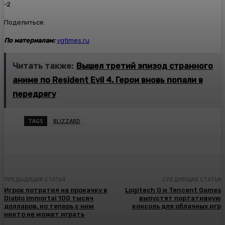
-2
Поделиться:
По материалам:
vgtimes.ru
Читать также:
Вышел третий эпизод странного
аниме по Resident Evil 4. Герои вновь попали в
передрягу
TAGS
BLIZZARD
ПРЕДЫДУЩАЯ СТАТЬЯ
СЛЕДУЮЩАЯ СТАТЬЯ
Игрок потратил на прокачку в
Logitech G и Tencent Games
Diablo Immortal 100 тысяч
выпустят портативную
долларов, но теперь с ним
консоль для облачных игр
никто не может играть