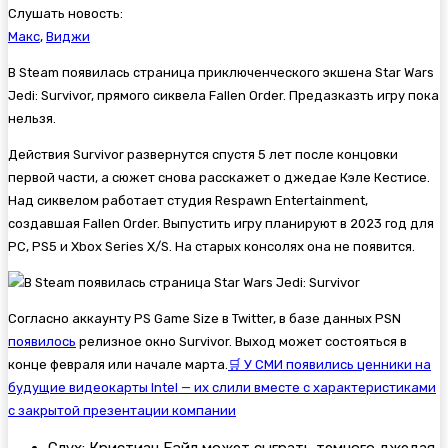
Слушать новость:
Макс
,
Виджи
В Steam появилась страница приключенческого экшена
Star Wars
Jedi: Survivor, прямого сиквела
Fallen Order. Предазказть игру пока
нельзя.
Действия
Survivor развернутся спустя 5 лет после концовки
первой части, а сюжет снова расскажет о джедае Кэле Кестисе.
Над сиквелом работает студия Respawn Entertainment,
создавшая
Fallen Order. Выпустить игру планируют в 2023 год для
PC, PS5 и Xbox Series X/S. На старых консолях она не появится.
Согласно аккаунту PS Game Size в Twitter, в базе данных PSN
появилось
релизное окно Survivor. Выход может состояться в
конце февраля или начале марта.
🛒 У СМИ появились ценники на
будущие видеокарты Intel — их слили вместе с характеристиками
с закрытой презентации компании
Слух: Кристиан Бэйл может сыграть темного джедая