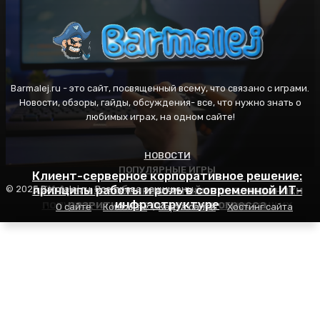
Barmalej.ru - это сайт, посвященный всему, что связано с играми.
Новости, обзоры, гайды, обсуждения- все, что нужно знать о
любимых играх, на одном сайте!
НОВОСТИ
ПОПУЛЯРНЫЕ ИГРЫ
ПОПУЛЯРНЫЕ ИГРЫ
Клиент-серверное корпоративное решение:
AFK Arena: особенности геймплея, механики
принципы работы и роль в современной ИТ-
Пасьянс Косынка: правила игры, секреты
© 2025 Barmalej.ru. Все права защищены.
популярности и советы для начинающих
развития и стратегия прогресса
инфраструктуре
О сайте
Контакты
Карта сайта
Хостинг сайта