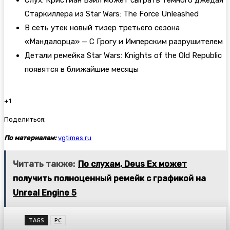
Старкиллера из Star Wars: The Force Unleashed
В сеть утек новый тизер третьего сезона
«Мандалорца» — С Грогу и Имперским разрушителем
Детали ремейка Star Wars: Knights of the Old Republic
появятся в ближайшие месяцы
+1
Поделиться:
По материалам:
vgtimes.ru
Читать также:
По слухам, Deus Ex может
получить полноценный ремейк с графикой на
Unreal Engine 5
TAGS
PC