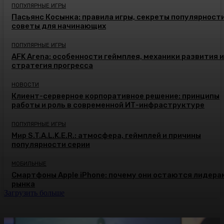
ПОПУЛЯРНЫЕ ИГРЫ
Пасьянс Косынка: правила игры, секреты популярности
советы для начинающих
ПОПУЛЯРНЫЕ ИГРЫ
AFK Arena: особенности геймплея, механики развития и
стратегия прогресса
НОВОСТИ
Клиент-серверное корпоративное решение: принципы
работы и роль в современной ИТ-инфраструктуре
ПОПУЛЯРНЫЕ ИГРЫ
Мир S.T.A.L.K.E.R.: атмосфера, геймплей и причины
популярности серии
МОБИЛЬНЫЕ
Смартфоны Apple iPhone: почему они остаются лидера
рынка
Загрузить больше