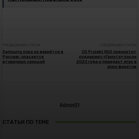
ПРЕДЫДУЩАЯ СТАТЬЯ
СЛЕДУЮЩАЯ СТАТЬЯ
Samsung пока не вернётся в
CD Projekt RED прекратит
Россию: опасается
поддержку «Гвинта» после
вторичных санкций
2023 года и передаст игру в
руки фанатов
Admin01
СТАТЬИ ПО ТЕМЕ