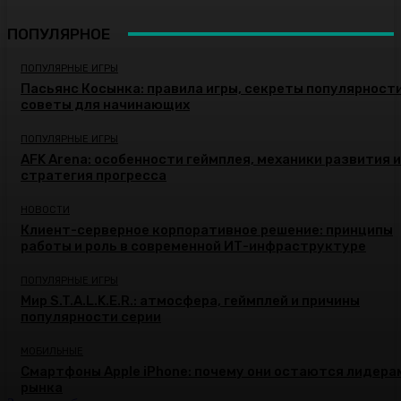
ПОПУЛЯРНОЕ
ПОПУЛЯРНЫЕ ИГРЫ
Пасьянс Косынка: правила игры, секреты популярности
советы для начинающих
ПОПУЛЯРНЫЕ ИГРЫ
AFK Arena: особенности геймплея, механики развития и
стратегия прогресса
НОВОСТИ
Клиент-серверное корпоративное решение: принципы
работы и роль в современной ИТ-инфраструктуре
ПОПУЛЯРНЫЕ ИГРЫ
Мир S.T.A.L.K.E.R.: атмосфера, геймплей и причины
популярности серии
МОБИЛЬНЫЕ
Смартфоны Apple iPhone: почему они остаются лидера
рынка