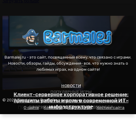
Загрузить больше
Barmalej.ru - это сайт, посвященный всему, что связано с играми.
Новости, обзоры, гайды, обсуждения- все, что нужно знать о
любимых играх, на одном сайте!
НОВОСТИ
ПОПУЛЯРНЫЕ ИГРЫ
ПОПУЛЯРНЫЕ ИГРЫ
Клиент-серверное корпоративное решение:
AFK Arena: особенности геймплея, механики
принципы работы и роль в современной ИТ-
Пасьянс Косынка: правила игры, секреты
© 2025 Barmalej.ru. Все права защищены.
популярности и советы для начинающих
развития и стратегия прогресса
инфраструктуре
О сайте
Контакты
Карта сайта
Хостинг сайта