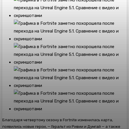
Благодаря четвертому сезону в Fortnite изменилась карта,
появились новые герои, — Геральт из Ривии и Думгай — а также