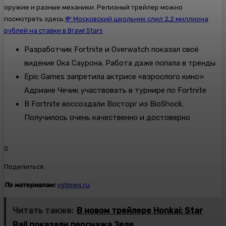
оружие и разные механики. Релизный трейлер можно
посмотреть здесь.
💸 Московский школьник слил 2,2 миллиона
рублей на ставки в Brawl Stars
Разработчик Fortnite и Overwatch показал своё
видение Ока Саурона. Работа даже попала в тренды
Epic Games запретила актрисе «взрослого кино»
Адриане Чечик участвовать в турнире по Fortnite
В Fortnite воссоздали Восторг из BioShock.
Получилось очень качественно и достоверно
0
Поделиться:
По материалам:
vgtimes.ru
Читать также:
В новом трейлере Honkai: Star
Rail показали перснажа Зеле