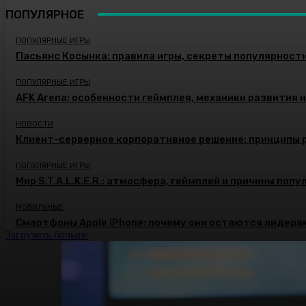
ПОПУЛЯРНОЕ
ПОПУЛЯРНЫЕ ИГРЫ
Пасьянс Косынка: правила игры, секреты популярност
ПОПУЛЯРНЫЕ ИГРЫ
AFK Arena: особенности геймплея, механики развития 
НОВОСТИ
Клиент-серверное корпоративное решение: принципы 
ПОПУЛЯРНЫЕ ИГРЫ
Мир S.T.A.L.K.E.R.: атмосфера, геймплей и причины поп
МОБИЛЬНЫЕ
Смартфоны Apple iPhone: почему они остаются лидера
Загрузить больше