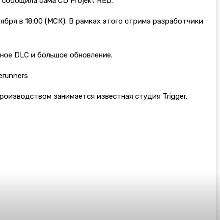
 сообщила сама CD Projekt RED.
тября в 18:00 (МСК). В рамках этого стрима разработчики
тное DLC и большое обновление.
erunners
Производством занимается известная студия Trigger,