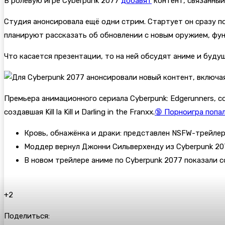
В ролевую игре
Cyberpunk 2077
добавят
контент, связанный
Студия анонсировала ещё одни стрим. Стартует он сразу пос
планируют рассказать об обновлении с новым оружием, фун
Что касается презентации, то на ней обсудят аниме и буду
Премьера анимационного сериала Cyberpunk: Edgerunners, со
создавшая Kill la Kill и Darling in the Franxx.
🔞 Порноигра попа
Кровь, обнажёнка и драки: представлен NSFW-трейлер
Моддер вернул Джонни Сильверхенду из Cyberpunk 20
В новом трейлере аниме по Cyberpunk 2077 показали 
+2
Поделиться: