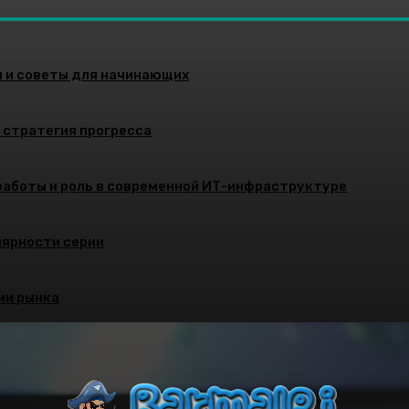
и и советы для начинающих
и стратегия прогресса
работы и роль в современной ИТ-инфраструктуре
улярности серии
ми рынка