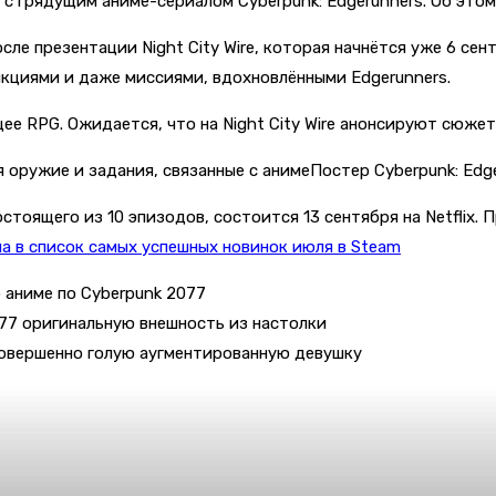
 с грядущим аниме-сериалом Cyberpunk: Edgerunners. Об этом
ле презентации Night City Wire, которая начнётся уже 6 сен
кциями и даже миссиями, вдохновлёнными Edgerunners.
щее RPG. Ожидается, что на Night City Wire анонсируют сюже
Постер Cyberpunk: Edg
стоящего из 10 эпизодов, состоится 13 сентября на Netflix. 
ла в список самых успешных новинок июля в Steam
 аниме по Cyberpunk 2077
77 оригинальную внешность из настолки
совершенно голую аугментированную девушку