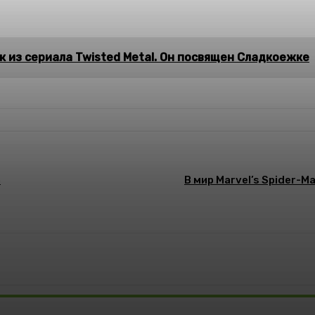
 из сериала Twisted Metal. Он посвящен Сладкоежке
а
В мир Marvel’s Spider-