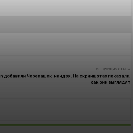
СЛЕДУЮЩАЯ СТАТЬЯ
Man добавили Черепашек-ниндзя. На скриншотах показали,
как они выглядят