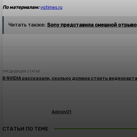
По материалам:
vgtimes.ru
Читать также:
Sony представила смешной отрывок
ПРЕДЫДУЩАЯ СТАТЬЯ
В NVIDIA рассказали, сколько должна стоить видеокарт
Admin01
СТАТЬИ ПО ТЕМЕ