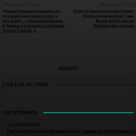
ПРЕДЫДУЩАЯ СТАТЬЯ
СЛЕДУЮЩАЯ СТАТЬЯ
«Единственная причина, по
Портативная консоль Steam
которой мне нужно купить
Deck поддерживает уже
эту игру» — игроки влюблены
более 4000 игр из
в Джури из свежего трейлера
библиотеки Steam
Street Fighter 6
Admin01
СТАТЬИ ПО ТЕМЕ
ПОПУЛЯРНОЕ
ПОПУЛЯРНЫЕ ИГРЫ
Пасьянс Косынка: правила игры, секреты популярности