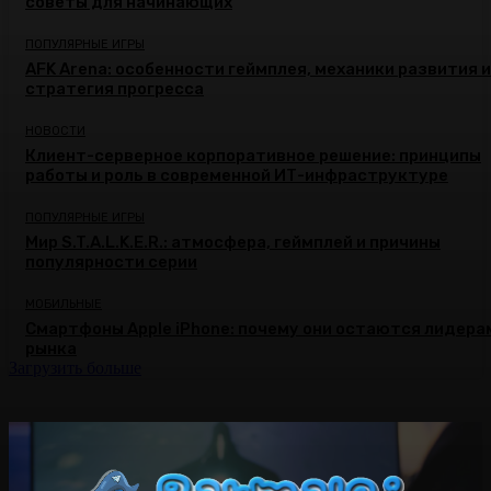
советы для начинающих
ПОПУЛЯРНЫЕ ИГРЫ
AFK Arena: особенности геймплея, механики развития и
стратегия прогресса
НОВОСТИ
Клиент-серверное корпоративное решение: принципы
работы и роль в современной ИТ-инфраструктуре
ПОПУЛЯРНЫЕ ИГРЫ
Мир S.T.A.L.K.E.R.: атмосфера, геймплей и причины
популярности серии
МОБИЛЬНЫЕ
Смартфоны Apple iPhone: почему они остаются лидера
рынка
Загрузить больше