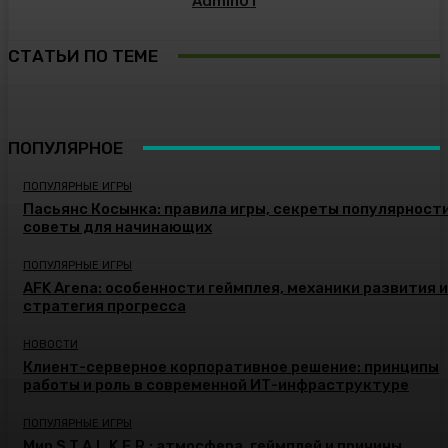
Admin01
СТАТЬИ ПО ТЕМЕ
ПОПУЛЯРНОЕ
ПОПУЛЯРНЫЕ ИГРЫ
Пасьянс Косынка: правила игры, секреты популярности
советы для начинающих
ПОПУЛЯРНЫЕ ИГРЫ
AFK Arena: особенности геймплея, механики развития и
стратегия прогресса
НОВОСТИ
Клиент-серверное корпоративное решение: принципы
работы и роль в современной ИТ-инфраструктуре
ПОПУЛЯРНЫЕ ИГРЫ
Мир S.T.A.L.K.E.R.: атмосфера, геймплей и причины