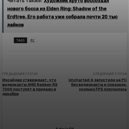
Читать также:
Художник круто воссоздал
нового босса из Elden Ring: Shadow of the
Erdtree. Его работа уже собрала почти 20 тыс
лайков
TAGS
PC
ПРЕДЫДУЩАЯ СТАТЬЯ
СЛЕДУЮЩАЯ СТАТЬЯ
Инсайдер утверждает, что
Uncharted 4 запустили на PC
видеокарты AMD Radeon RX
без видеокарты и показали,
7000 поступят в продажу в
сколько FPS получилось
декабре