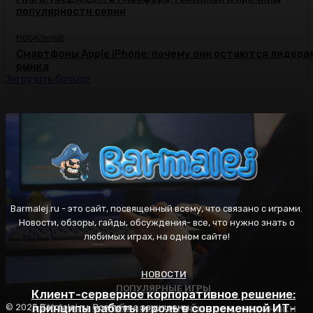
популярности серии
МОБИЛЬНЫЕ
Смартфоны Apple iPhone: почему они остаются лидера
рынка
Загрузить больше
Barmalej.ru - это сайт, посвященный всему, что связано с играми.
Новости, обзоры, гайды, обсуждения- все, что нужно знать о
любимых играх, на одном сайте!
НОВОСТИ
ПОПУЛЯРНЫЕ ИГРЫ
ПОПУЛЯРНЫЕ ИГРЫ
Клиент-серверное корпоративное решение:
AFK Arena: особенности геймплея, механики
принципы работы и роль в современной ИТ-
Пасьянс Косынка: правила игры, секреты
© 2025 Barmalej.ru. Все права защищены.