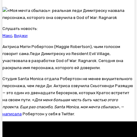
Слушать новость:
Макс
,
Виджи
Актриса Мэгги Робертсон (Maggie Robertson), чьим голосом
говорит сама Леди Димитреску из
Resident Evil Village,
участвовала в разработке
God of War: Ragnarok. Сегодня она
раскрыла имя персонажа, которого ей доверили.
Студия Santa Monica отдала Робертсон не менее внушительного
персонажа, чем леди Ди. Актриса озвучила Скьотхенди Разящую
— это один из двенадцати берсерков, которых Кратос встретит
на своем пути. «
Для меня большая честь быть частью этого
проекта. Еще раз спасибо, Santa Monica, моя мечта сбылась
», —
написала
Робертсон у себя в Twitter.