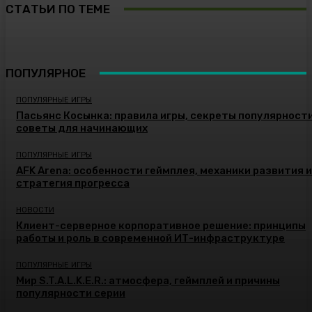
СТАТЬИ ПО ТЕМЕ
ПОПУЛЯРНОЕ
ПОПУЛЯРНЫЕ ИГРЫ
Пасьянс Косынка: правила игры, секреты популярности
советы для начинающих
ПОПУЛЯРНЫЕ ИГРЫ
AFK Arena: особенности геймплея, механики развития и
стратегия прогресса
НОВОСТИ
Клиент-серверное корпоративное решение: принципы
работы и роль в современной ИТ-инфраструктуре
ПОПУЛЯРНЫЕ ИГРЫ
Мир S.T.A.L.K.E.R.: атмосфера, геймплей и причины
популярности серии