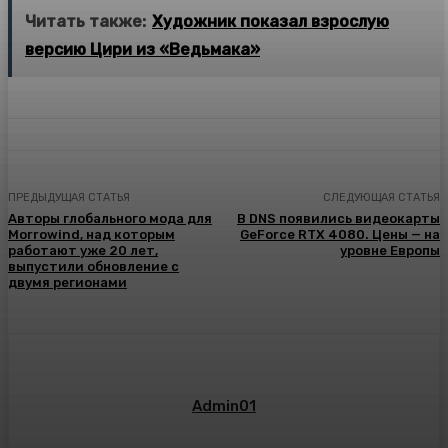
Читать также:
Художник показал взрослую
версию Цири из «Ведьмака»
ПРЕДЫДУЩАЯ СТАТЬЯ
СЛЕДУЮЩАЯ СТАТЬЯ
Авторы глобального мода для
В DNS появились видеокарты
Morrowind, над которым
GeForce RTX 4080. Цены — на
работают уже 20 лет,
уровне Европы
выпустили обновление с
двумя регионами
Admin01