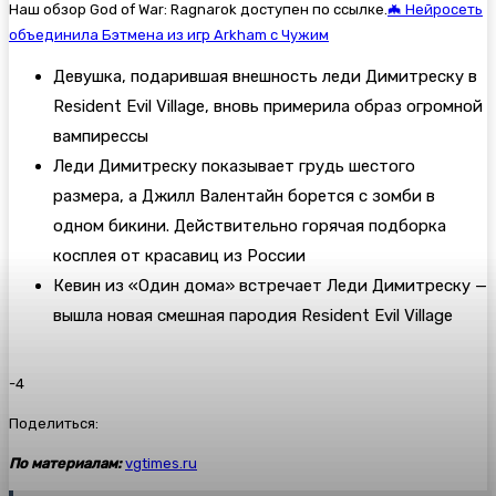
Наш обзор God of War: Ragnarok доступен по ссылке.
🦇 Нейросеть
объединила Бэтмена из игр Arkham с Чужим
Девушка, подарившая внешность леди Димитреску в
Resident Evil Village, вновь примерила образ огромной
вампирессы
Леди Димитреску показывает грудь шестого
размера, а Джилл Валентайн борется с зомби в
одном бикини. Действительно горячая подборка
косплея от красавиц из России
Кевин из «Один дома» встречает Леди Димитреску —
вышла новая смешная пародия Resident Evil Village
-4
Поделиться:
По материалам:
vgtimes.ru