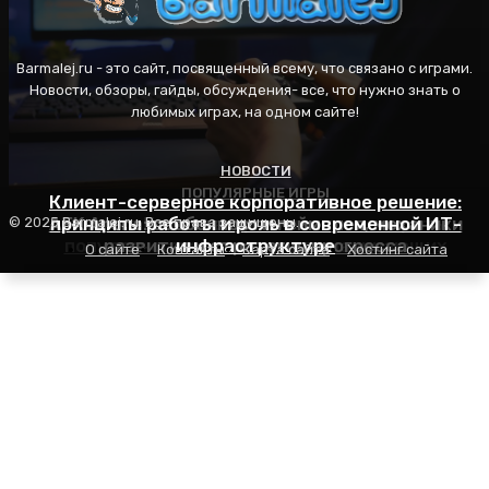
Barmalej.ru - это сайт, посвященный всему, что связано с играми.
Новости, обзоры, гайды, обсуждения- все, что нужно знать о
любимых играх, на одном сайте!
НОВОСТИ
ПОПУЛЯРНЫЕ ИГРЫ
ПОПУЛЯРНЫЕ ИГРЫ
Клиент-серверное корпоративное решение:
AFK Arena: особенности геймплея, механики
принципы работы и роль в современной ИТ-
Пасьянс Косынка: правила игры, секреты
© 2025 Barmalej.ru. Все права защищены.
популярности и советы для начинающих
развития и стратегия прогресса
инфраструктуре
О сайте
Контакты
Карта сайта
Хостинг сайта