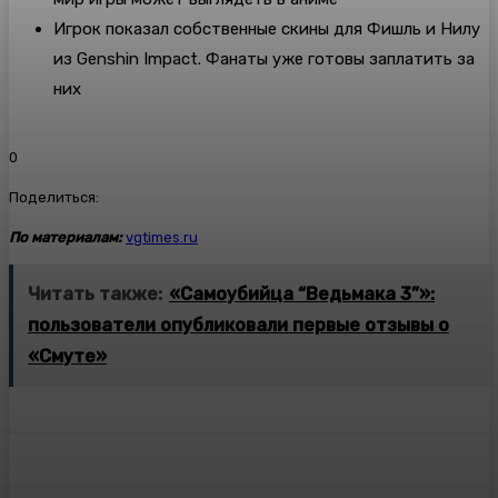
Игрок показал собственные скины для Фишль и Нилу
из Genshin Impact. Фанаты уже готовы заплатить за
них
0
Поделиться:
По материалам:
vgtimes.ru
Читать также:
«Самоубийца “Ведьмака 3”»:
пользователи опубликовали первые отзывы о
«Смуте»