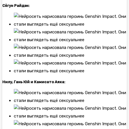
Сёгун Райдэн:
Нилу, Гань Юй и Камисато Аяка: