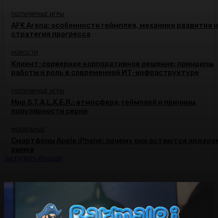
ПОПУЛЯРНЫЕ ИГРЫ
AFK Arena: особенности геймплея, механики развития и
стратегия прогресса
НОВОСТИ
Клиент-серверное корпоративное решение: принципы
работы и роль в современной ИТ-инфраструктуре
ПОПУЛЯРНЫЕ ИГРЫ
Мир S.T.A.L.K.E.R.: атмосфера, геймплей и причины
популярности серии
МОБИЛЬНЫЕ
Смартфоны Apple iPhone: почему они остаются лидера
рынка
Загрузить больше