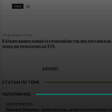
TAGS
PC
ПРЕДЫДУЩАЯ СТАТЬЯ
В Steam вышел новый готический шутер про охотника на 
сразу же подскочил до 97%
Admin01
СТАТЬИ ПО ТЕМЕ
ПОПУЛЯРНОЕ
ПОПУЛЯРНЫЕ ИГРЫ
Пасьянс Косынка: правила игры, секреты популярност