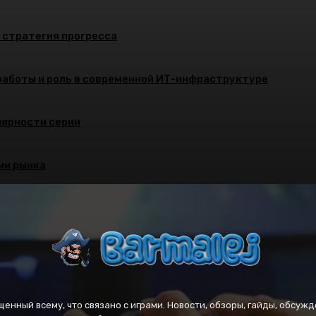
и стратегия прогресса
работы и роль в современной ИТ-инфраструктуре
улярности серии
ми рынка
вященный всему, что связано с играми. Новости, обзоры, гайды, обсужд