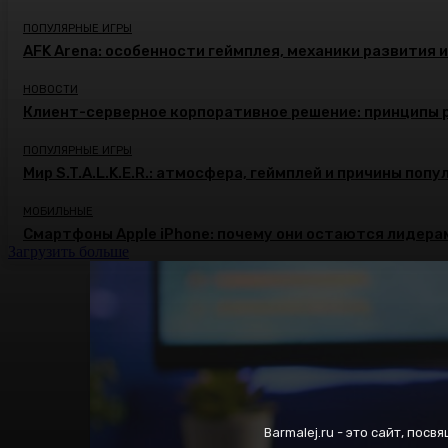
ПОПУЛЯРНЫЕ ИГРЫ
AFK Arena: особенности геймплея, механики развития 
НОВОСТИ
Клиент-серверное корпоративное решение: принципы 
ПОПУЛЯРНЫЕ ИГРЫ
Мир S.T.A.L.K.E.R.: атмосфера, геймплей и причины поп
МОБИЛЬНЫЕ
Смартфоны Apple iPhone: почему они остаются лидера
Загрузить больше
Barmalej.ru - это сайт, пос