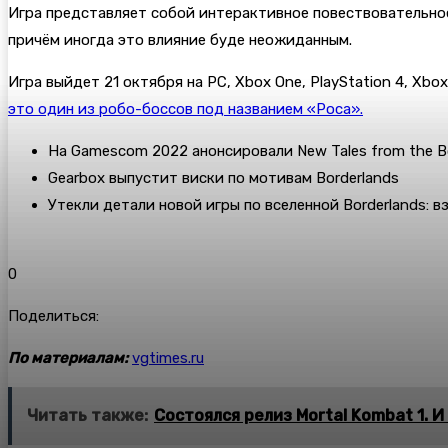
Игра представляет собой интерактивное повествовательное
причём иногда это влияние буде неожиданным.
Игра выйдет 21 октября на PC, Xbox One, PlayStation 4, Xbox 
это один из робо-боссов под названием «Роса».
На Gamescom 2022 анонсировали New Tales from the B
Gearbox выпустит виски по мотивам Borderlands
Утекли детали новой игры по вселенной Borderlands: в
0
Поделиться:
По материалам:
vgtimes.ru
Читать также:
Состоялся релиз Mortal Kombat 1. 