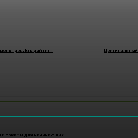
монстров. Его рейтинг
Оригинальный 
и и советы для начинающих