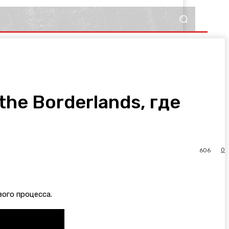
he Borderlands, где
0
606
вого процесса.