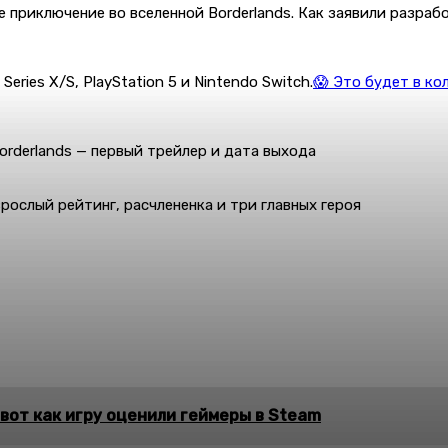
 приключение во вселенной Borderlands. Как заявили разраб
Series X/S, PlayStation 5 и Nintendo Switch.
😱 Это будет в ко
orderlands — первый трейлер и дата выхода
зрослый рейтинг, расчлененка и три главных героя
И вот как игру оценили геймеры в Steam