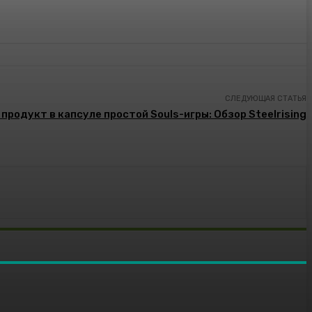
СЛЕДУЮЩАЯ СТАТЬЯ
продукт в капсуле простой Souls-игры: Обзор Steelrising