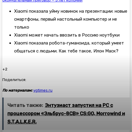
окончательный приговор — 5 лет колонии
Xiaomi показала уйму новинок на презентации: новые
смартфоны, первый настольный компьютер и не
только
Xiaomi может начать ввозить в Россию ноутбуки
Xiaomi показала робота-гуманоида, который умеет
общаться с людьми. Как тебе такое, Илон Маск?
+2
Поделиться:
По материалам:
vgtimes.ru
Читать также:
Энтузиаст запустил на РС с
процессором «Эльбрус-8СВ» CS:GO, Morrowind и
S.T.A.L.K.E.R.