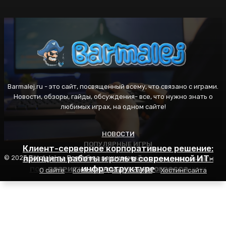
Barmalej.ru - это сайт, посвященный всему, что связано с играми.
Новости, обзоры, гайды, обсуждения- все, что нужно знать о
любимых играх, на одном сайте!
НОВОСТИ
ПОПУЛЯРНЫЕ ИГРЫ
ПОПУЛЯРНЫЕ ИГРЫ
Клиент-серверное корпоративное решение:
AFK Arena: особенности геймплея, механики
принципы работы и роль в современной ИТ-
Пасьянс Косынка: правила игры, секреты
© 2025 Barmalej.ru. Все права защищены.
популярности и советы для начинающих
развития и стратегия прогресса
инфраструктуре
О сайте
Контакты
Карта сайта
Хостинг сайта