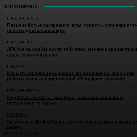
ПОПУЛЯРНОЕ
ПОПУЛЯРНЫЕ ИГРЫ
Пасьянс Косынка: правила игры, секреты популярности
советы для начинающих
ПОПУЛЯРНЫЕ ИГРЫ
AFK Arena: особенности геймплея, механики развития и
стратегия прогресса
НОВОСТИ
Клиент-серверное корпоративное решение: принципы
работы и роль в современной ИТ-инфраструктуре
ПОПУЛЯРНЫЕ ИГРЫ
Мир S.T.A.L.K.E.R.: атмосфера, геймплей и причины
популярности серии
МОБИЛЬНЫЕ
Смартфоны Apple iPhone: почему они остаются лидера
рынка
Загрузить больше