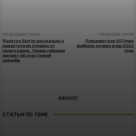
ПРЕДЫДУЩАЯ СТАТЬЯ
СЛЕДУЮЩАЯ СТАТЬЯ
Фанатка Skyrim рассказала о
Пользователи VGTimes
романтичном подарке от
выбрали лучшие игры 2022
своего парня. Теперь геймеры
года
желают ей счастливой
свадьбы
Admin01
СТАТЬИ ПО ТЕМЕ