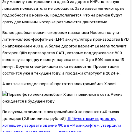
Эту машину тестировали на одной из дорог в КНР, но точную
локацию пользователи не сообщили. Зато известны некоторые
подробности о новинке. Предполагается, что на релизе будут
сразу две машины, которые различаются двигателями.
Более дешёвая версия с кодовым названием Modena получит
литий-железо-фосфатные (LFP) аккумуляторы производства BYD
с напряжением 400 В. А более дорогой вариант Le Mans получит
батареи Qilin производства CATL, которые поддерживают 800-
вольтовую зарядку и смогут заряжаться от 0 до 80% всего за 15
минут. Другие спецификации пока неизвестны. Презентация
состоится уже в текущем году, а продажи стартуют в 2024-м.
А вот так выглядел первый прототип электромобиля Xiaomi.
По слухам, стоимость электромобилей не превысит 40 тысяч
долларов (2,8 миллиона рублей).
👨‍⚖️ 16-летнему подростку,
хотевшему взорвать здание ФСБ в «Майнкрафте», утвердили