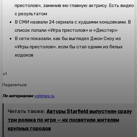
престолов», заменив ею главную актрису. Есть видео
с результатом
В СМИ назвали 24 сериала с худшими концовками. В
список попали «Игра престолов» и «Декстер»
В сети показали, как бы выглядел Джон Сноу из
«Игры престолов», если бы стал одним из белых
ходоков
+1
Поделиться:
По материалам:
vgtimes.ru
Читать также:
Авторы Starfield выпустили сразу
три ролика по игре — их посвятили жителям
крупных городов