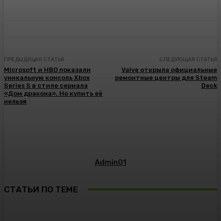
ПРЕДЫДУЩАЯ СТАТЬЯ
СЛЕДУЮЩАЯ СТАТЬЯ
Microsoft и HBO показали
Valve открыла официальные
уникальную консоль Xbox
ремонтные центры для Steam
Series S в стиле сериала
Deck
«Дом дракона». Но купить её
нельзя
Admin01
СТАТЬИ ПО ТЕМЕ