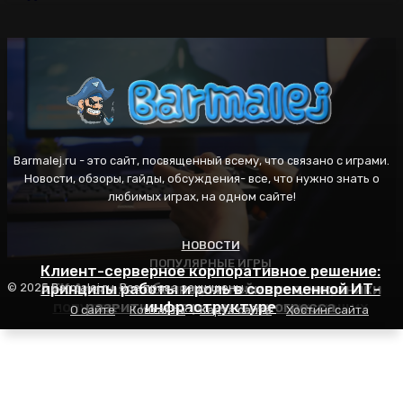
Barmalej.ru - это сайт, посвященный всему, что связано с играми.
Новости, обзоры, гайды, обсуждения- все, что нужно знать о
любимых играх, на одном сайте!
НОВОСТИ
ПОПУЛЯРНЫЕ ИГРЫ
ПОПУЛЯРНЫЕ ИГРЫ
Клиент-серверное корпоративное решение:
AFK Arena: особенности геймплея, механики
принципы работы и роль в современной ИТ-
Пасьянс Косынка: правила игры, секреты
© 2025 Barmalej.ru. Все права защищены.
популярности и советы для начинающих
развития и стратегия прогресса
инфраструктуре
О сайте
Контакты
Карта сайта
Хостинг сайта