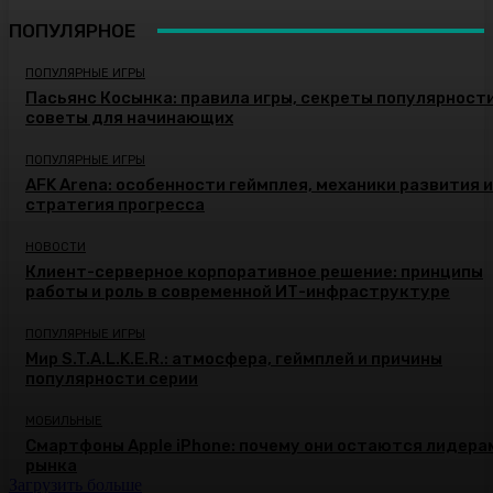
ПОПУЛЯРНОЕ
ПОПУЛЯРНЫЕ ИГРЫ
Пасьянс Косынка: правила игры, секреты популярности
советы для начинающих
ПОПУЛЯРНЫЕ ИГРЫ
AFK Arena: особенности геймплея, механики развития и
стратегия прогресса
НОВОСТИ
Клиент-серверное корпоративное решение: принципы
работы и роль в современной ИТ-инфраструктуре
ПОПУЛЯРНЫЕ ИГРЫ
Мир S.T.A.L.K.E.R.: атмосфера, геймплей и причины
популярности серии
МОБИЛЬНЫЕ
Смартфоны Apple iPhone: почему они остаются лидера
рынка
Загрузить больше