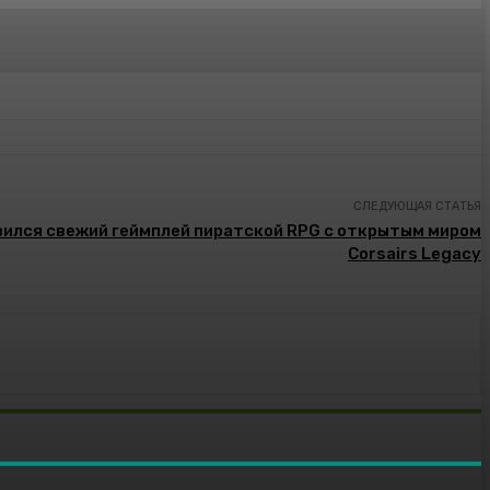
СЛЕДУЮЩАЯ СТАТЬЯ
вился свежий геймплей пиратской RPG с открытым миром
Corsairs Legacy