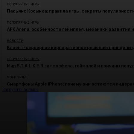
ПОПУЛЯРНЫЕ ИГРЫ
Пасьянс Косынка: правила игры, секреты популярност
ПОПУЛЯРНЫЕ ИГРЫ
AFK Arena: особенности геймплея, механики развития 
НОВОСТИ
Клиент-серверное корпоративное решение: принципы 
ПОПУЛЯРНЫЕ ИГРЫ
Мир S.T.A.L.K.E.R.: атмосфера, геймплей и причины поп
МОБИЛЬНЫЕ
Смартфоны Apple iPhone: почему они остаются лидера
Загрузить больше