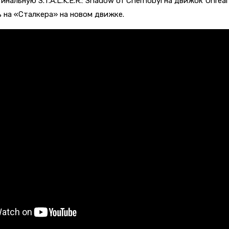
игинальную
S.T.A.L.K.E.R.: Shadow of Chernobyl на движок Unre
ь на «Сталкера» на новом движке.