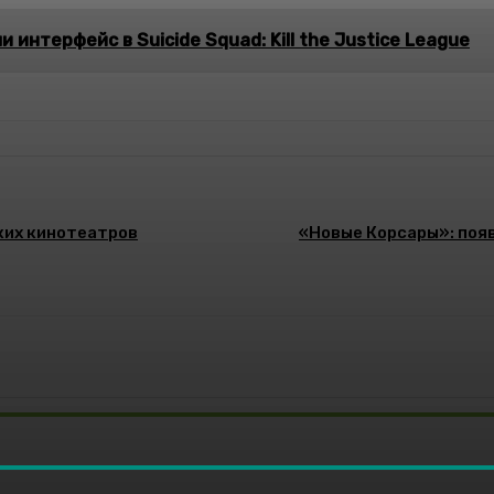
 интерфейс в Suicide Squad: Kill the Justice League
ких кинотеатров
«Новые Корсары»: поя