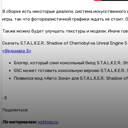
В сборке есть некоторые диалоги, система искусственного 
игры, так что фотореалистичной графики ждать не стоит. О
Также можно будет улучшать текстуры и модели. Иначе гов
Скачать S.T.A.L.K.E.R.: Shadow of Chernobyl на Unreal Engine
«Ведьмака 3»
Блогер, который слил консольный билд S.T.A.L.K.E.R.: Sh
GSC может готовить консольную версию S.T.A.L.K.E.R.:
Появился мод «Авто Зона» для S.T.A.L.K.E.R.: Shadow of
-3
Поделиться:
По материалам:
vgtimes.ru