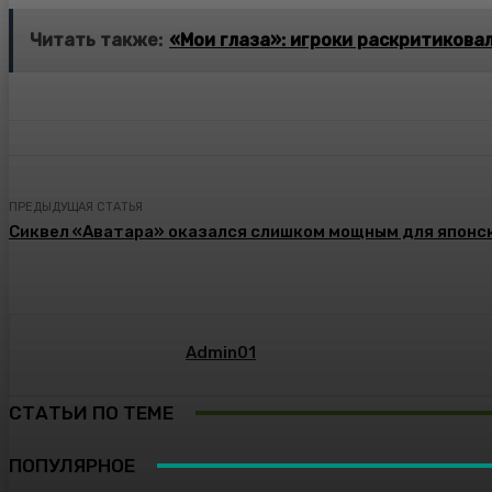
Читать также:
«Мои глаза»: игроки раскритиковали
ПРЕДЫДУЩАЯ СТАТЬЯ
Сиквел «Аватара» оказался слишком мощным для японс
Admin01
СТАТЬИ ПО ТЕМЕ
ПОПУЛЯРНОЕ