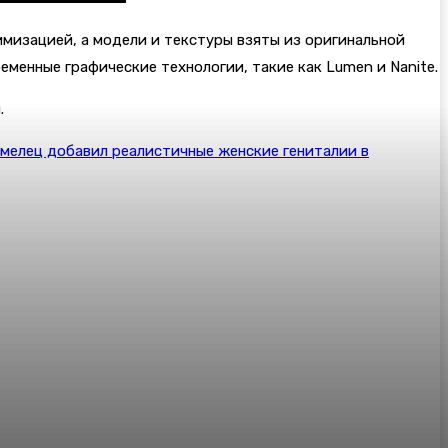
имизацией, а модели и текстуры взяты из оригинальной
менные графические технологии, такие как Lumen и Nanite.
.
умелец добавил реалистичные женские гениталии в