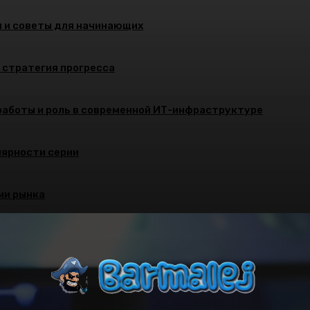
и и советы для начинающих
и стратегия прогресса
работы и роль в современной ИТ-инфраструктуре
улярности серии
ми рынка