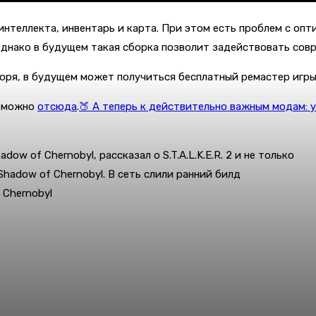
интеллекта, инвентарь и карта. При этом есть проблем с опт
днако в будущем такая сборка позволит задействовать совре
оря, в будущем может получиться бесплатный ремастер игры
 5 можно
отсюда
.
🍑 А теперь к действительно важным модам: 
adow of Chernobyl, рассказал о S.T.A.L.K.E.R. 2 и не только
 Shadow of Chernobyl. В сеть слили ранний билд
 Chernobyl