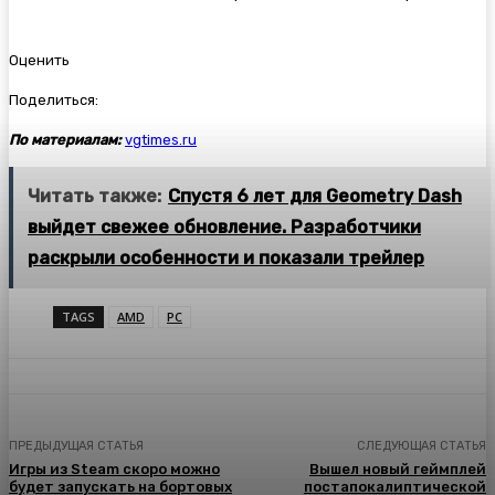
Оценить
Поделиться:
По материалам:
vgtimes.ru
Читать также:
Спустя 6 лет для Geometry Dash
выйдет свежее обновление. Разработчики
раскрыли особенности и показали трейлер
TAGS
AMD
PC
ПРЕДЫДУЩАЯ СТАТЬЯ
СЛЕДУЮЩАЯ СТАТЬЯ
Игры из Steam скоро можно
Вышел новый геймплей
будет запускать на бортовых
постапокалиптической