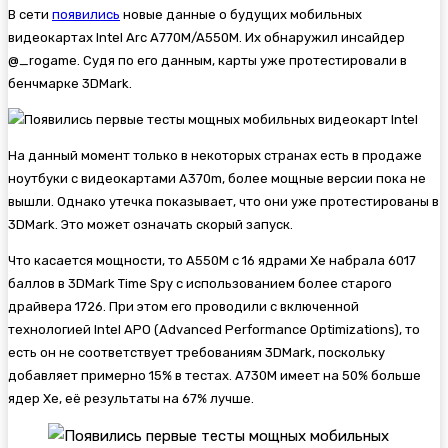
В сети
появились
новые данные о будущих мобильных
видеокартах Intel Arc A770M/A550M. Их обнаружил инсайдер
@_rogame. Судя по его данным, карты уже протестировали в
бенчмарке 3DMark.
На данный момент только в некоторых странах есть в продаже
ноутбуки с видеокартами A370m, более мощные версии пока не
вышли. Однако утечка показывает, что они уже протестированы в
3DMark. Это может означать скорый запуск.
Что касается мощности, то A550M с 16 ядрами Xe набрала 6017
баллов в 3DMark Time Spy с использованием более старого
драйвера 1726. При этом его проводили с включенной
технологией Intel APO (Advanced Performance Optimizations), то
есть он не соответствует требованиям 3DMark, поскольку
добавляет примерно 15% в тестах. A730M имеет на 50% больше
ядер Xe, её результаты на 67% лучше.