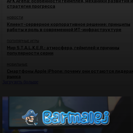
AFK Arena: особенности геймплея, механики развития и
стратегия прогресса
НОВОСТИ
Клиент-серверное корпоративное решение: принципы
работы и роль в современной ИТ-инфраструктуре
ПОПУЛЯРНЫЕ ИГРЫ
Мир S.T.A.L.K.E.R.: атмосфера, геймплей и причины
популярности серии
МОБИЛЬНЫЕ
Смартфоны Apple iPhone: почему они остаются лидера
рынка
Загрузить больше