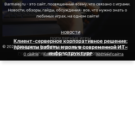
Barmalej.ru - это сайт, посвященный всему, что связано с играми.
Новости, обзоры, гайды, обсуждения- все, что нужно знать о
любимых играх, на одном сайте!
НОВОСТИ
ПОПУЛЯРНЫЕ ИГРЫ
ПОПУЛЯРНЫЕ ИГРЫ
Клиент-серверное корпоративное решение:
AFK Arena: особенности геймплея, механики
принципы работы и роль в современной ИТ-
Пасьянс Косынка: правила игры, секреты
© 2025 Barmalej.ru. Все права защищены.
популярности и советы для начинающих
развития и стратегия прогресса
инфраструктуре
О сайте
Контакты
Карта сайта
Хостинг сайта