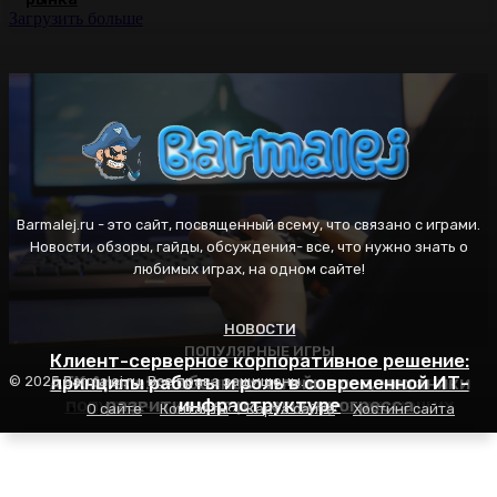
Загрузить больше
Barmalej.ru - это сайт, посвященный всему, что связано с играми.
Новости, обзоры, гайды, обсуждения- все, что нужно знать о
любимых играх, на одном сайте!
НОВОСТИ
ПОПУЛЯРНЫЕ ИГРЫ
ПОПУЛЯРНЫЕ ИГРЫ
Клиент-серверное корпоративное решение:
AFK Arena: особенности геймплея, механики
принципы работы и роль в современной ИТ-
Пасьянс Косынка: правила игры, секреты
© 2025 Barmalej.ru. Все права защищены.
популярности и советы для начинающих
развития и стратегия прогресса
инфраструктуре
О сайте
Контакты
Карта сайта
Хостинг сайта