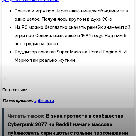
Соника и игру про Черепашек-ниндзя объединили в
одно целое. Получилось круто и в духе 90-х
На PC можно бесплатно скачать ремейк знаменитой
игры про Соника, вышедшей в 1994 году. Над ним 5
лет трудился фанат
Реддитор показал Super Mario на Unreal Engine 5. И
Марио там реально жуткий
-1
Поделиться:
По материалам:
vgtimes.ru
Читать также:
В знак протеста в сообществе
Cyberpunk 2077 на Reddit начали массово
публиковать скриншоты с голыми персонажами