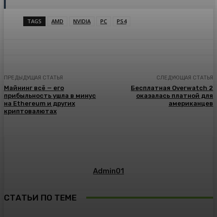
TAGS
AMD
NVIDIA
PC
PS4
ПРЕДЫДУЩАЯ СТАТЬЯ
СЛЕДУЮЩАЯ СТАТЬЯ
Майнинг всё — его
Бесплатная Overwatch 2
прибыльность ушла в минус
оказалась платной для
на Ethereum и других
американцев
криптовалютах
Admin01
СТАТЬИ ПО ТЕМЕ