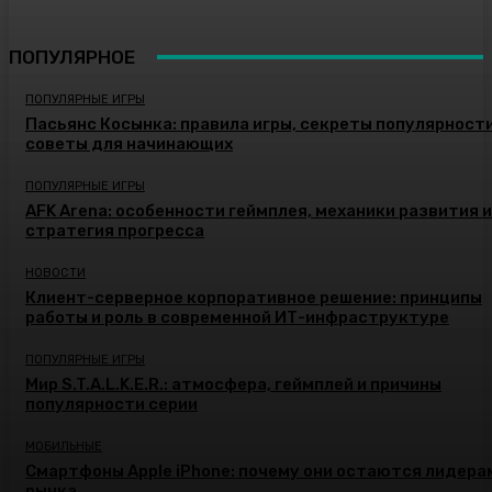
ПОПУЛЯРНОЕ
ПОПУЛЯРНЫЕ ИГРЫ
Пасьянс Косынка: правила игры, секреты популярности
советы для начинающих
ПОПУЛЯРНЫЕ ИГРЫ
AFK Arena: особенности геймплея, механики развития и
стратегия прогресса
НОВОСТИ
Клиент-серверное корпоративное решение: принципы
работы и роль в современной ИТ-инфраструктуре
ПОПУЛЯРНЫЕ ИГРЫ
Мир S.T.A.L.K.E.R.: атмосфера, геймплей и причины
популярности серии
МОБИЛЬНЫЕ
Смартфоны Apple iPhone: почему они остаются лидера
рынка