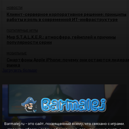
НОВОСТИ
Клиент-серверное корпоративное решение: принципы
работы и роль в современной ИТ-инфраструктуре
ПОПУЛЯРНЫЕ ИГРЫ
Мир S.T.A.L.K.E.R.: атмосфера, геймплей и причины
популярности серии
МОБИЛЬНЫЕ
Смартфоны Apple iPhone: почему они остаются лидера
рынка
Загрузить больше
Barmalej.ru - это сайт, посвященный всему, что связано с играми.