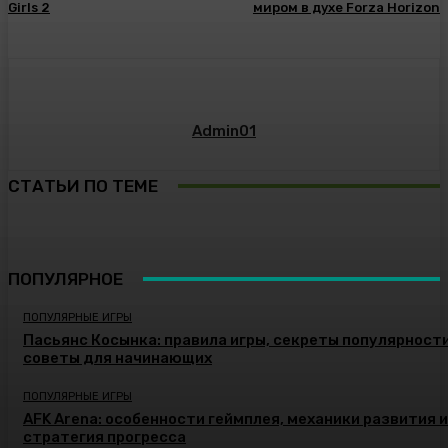
Girls 2
миром в духе Forza Horizon
Admin01
СТАТЬИ ПО ТЕМЕ
ПОПУЛЯРНОЕ
ПОПУЛЯРНЫЕ ИГРЫ
Пасьянс Косынка: правила игры, секреты популярности
советы для начинающих
ПОПУЛЯРНЫЕ ИГРЫ
AFK Arena: особенности геймплея, механики развития и
стратегия прогресса