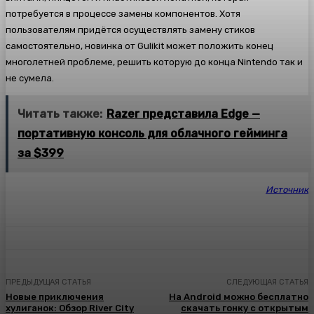
потребуется в процессе замены компонентов. Хотя
пользователям придётся осуществлять замену стиков
самостоятельно, новинка от Gulikit может положить конец
многолетней проблеме, решить которую до конца Nintendo так и
не сумела.
Читать также:
Razer представила Edge —
портативную консоль для облачного гейминга
за $399
Источник
ПРЕДЫДУЩАЯ СТАТЬЯ
СЛЕДУЮЩАЯ СТАТЬЯ
Новые приключения
На Android можно бесплатно
хулиганок: Обзор River City
скачать гонку с открытым