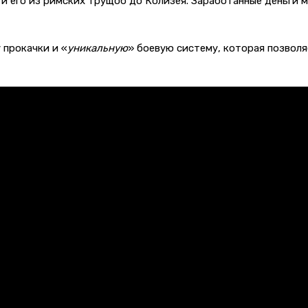
и его из римских трущоб до Колизея. Заработанные деньги м
 прокачки и «
уникальную
» боевую систему, которая позволя