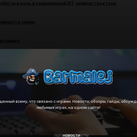
работы и роль в современной ИТ-инфраструктуре
улярности серии
ми рынка
вященный всему, что связано с играми. Новости, обзоры, гайды, обсужд
любимых играх, на одном сайте!
ПОПУЛЯРНЫЕ ИГРЫ
ПОПУЛЯРНЫЕ ИГРЫ
НОВОСТИ