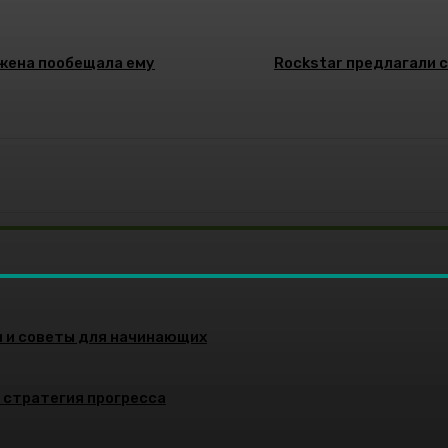
 жена пообещала ему
Rockstar предлагали с
и и советы для начинающих
и стратегия прогресса