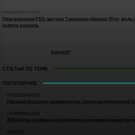
ПРЕДЫДУЩАЯ СТАТЬЯ
Похудел ради PS5: житель Таиланда сбросил 10 кг, ведь
купить консоль
Admin01
СТАТЬИ ПО ТЕМЕ
ПОПУЛЯРНОЕ
ПОПУЛЯРНЫЕ ИГРЫ
Пасьянс Косынка: правила игры, секреты популярност
ПОПУЛЯРНЫЕ ИГРЫ
AFK Arena: особенности геймплея, механики развития 
НОВОСТИ