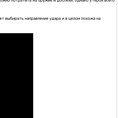
ожно потратить на оружие и доспехи, однако у героя всего
ет выбирать направление удара и в целом похожа на