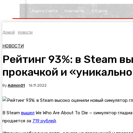
Карта Сайта
Контакты
О Сайте
Домой
Новости
НОВОСТИ
Рейтинг 93%: в Steam в
прокачкой и «уникальн
By
Admin01
16.11.2022
В Steam
вышел
We Who Are About To Die — симулятор гладиа
продается за
719 рублей
.