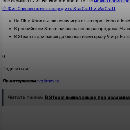
Все скриншоты из We Who Are About To Die
можно посмотре
🤨 Фил Спенсер хочет возродить StarCraft и WarCraft
На ПК и Xbox вышла новая игра от автора Limbo и Ins
В российском Steam началась новая распродажа. Мы 
В Steam стали навсегда бесплатными сразу 9 игр. Ест
0
Поделиться:
По материалам:
vgtimes.ru
Читать также:
В Steam вышел экшен про ассасина с