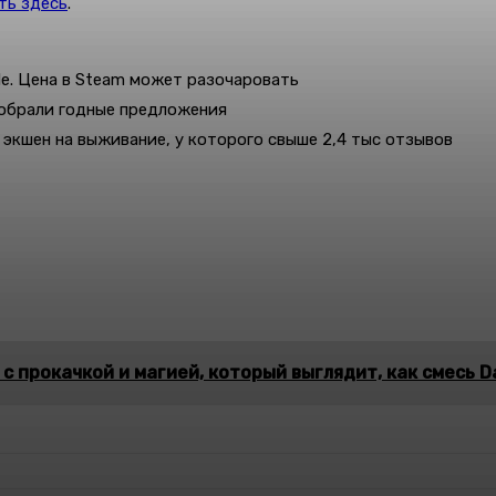
ть здесь
.
ide. Цена в Steam может разочаровать
собрали годные предложения
ь экшен на выживание, у которого свыше 2,4 тыс отзывов
 прокачкой и магией, который выглядит, как смесь Dar