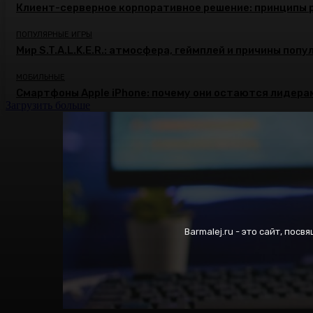
Клиент-серверное корпоративное решение: принципы 
ПОПУЛЯРНЫЕ ИГРЫ
Мир S.T.A.L.K.E.R.: атмосфера, геймплей и причины поп
МОБИЛЬНЫЕ
Смартфоны Apple iPhone: почему они остаются лидера
Загрузить больше
Barmalej.ru - это сайт, пос