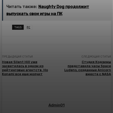
Читать также:
Naughty Dog продолжит
выпускать свои игры на ПК
TAGS
PC
ПРЕДЫДУЩАЯ СТАТЬЯ
СЛЕДУЮЩАЯ СТАТЬЯ
Новая Silent Hill уже
Студия Кодзимы
засветилась в одном из
представила часы Space
рейтинговых агентств. Но
Ludens, созданные Anicorn
Konami все еще молчит
вместе с NASA
Admin01