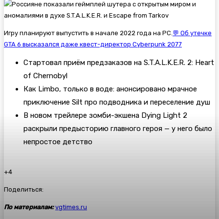
Игру планируют выпустить в начале 2022 года на PC.
💬 Об утечке
GTA 6 высказался даже квест-директор Cyberpunk 2077
Стартовал приём предзаказов на S.T.A.L.K.E.R. 2: Heart
of Chernobyl
Как Limbo, только в воде: анонсировано мрачное
приключение Silt про подводника и переселение душ
В новом трейлере зомби-экшена Dying Light 2
раскрыли предысторию главного героя — у него было
непростое детство
+4
Поделиться:
По материалам:
vgtimes.ru