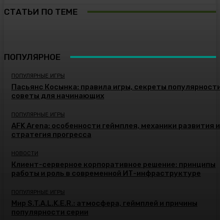
СТАТЬИ ПО ТЕМЕ
ПОПУЛЯРНОЕ
ПОПУЛЯРНЫЕ ИГРЫ
Пасьянс Косынка: правила игры, секреты популярности
советы для начинающих
ПОПУЛЯРНЫЕ ИГРЫ
AFK Arena: особенности геймплея, механики развития и
стратегия прогресса
НОВОСТИ
Клиент-серверное корпоративное решение: принципы
работы и роль в современной ИТ-инфраструктуре
ПОПУЛЯРНЫЕ ИГРЫ
Мир S.T.A.L.K.E.R.: атмосфера, геймплей и причины
популярности серии