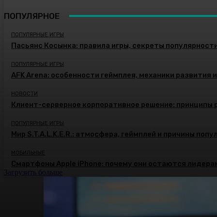
ПОПУЛЯРНОЕ
ПОПУЛЯРНЫЕ ИГРЫ
Пасьянс Косынка: правила игры, секреты популярност
ПОПУЛЯРНЫЕ ИГРЫ
AFK Arena: особенности геймплея, механики развития 
НОВОСТИ
Клиент-серверное корпоративное решение: принципы 
ПОПУЛЯРНЫЕ ИГРЫ
Мир S.T.A.L.K.E.R.: атмосфера, геймплей и причины поп
МОБИЛЬНЫЕ
Смартфоны Apple iPhone: почему они остаются лидера
Загрузить больше