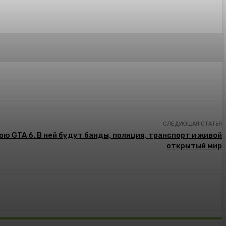
СЛЕДУЮЩАЯ СТАТЬЯ
ю GTA 6. В ней будут банды, полиция, транспорт и живой
открытый мир