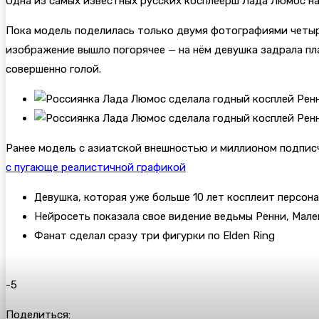
Одна из самых известных русских косплеерш Лада Люмос на
Пока модель поделилась только двумя фотографиями четыре
изображение вышло погорячее — на нём девушка задрала пл
совершенно голой.
Ранее модель с азиатской внешностью и миллионом подписч
с пугающе реалистичной графикой
Девушка, которая уже больше 10 лет косплеит персона
Нейросеть показала свое видение ведьмы Ренни, Мален
Фанат сделал сразу три фигурки по Elden Ring
-5
Поделиться: