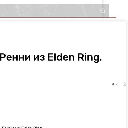
енни из Elden Ring.
0
789