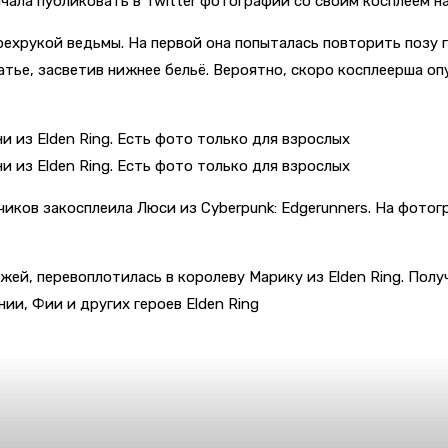
чала публиковать в Twitter фотографии со своим косплеем н
хрукой ведьмы. На первой она попыталась повторить позу г
атье, засветив нижнее бельё. Вероятно, скоро косплеерша о
иков закосплеила Люси из Cyberpunk: Edgerunners. На фотог
жей, перевоплотилась в королеву Марику из Elden Ring. Полу
ии, Фии и других героев Elden Ring