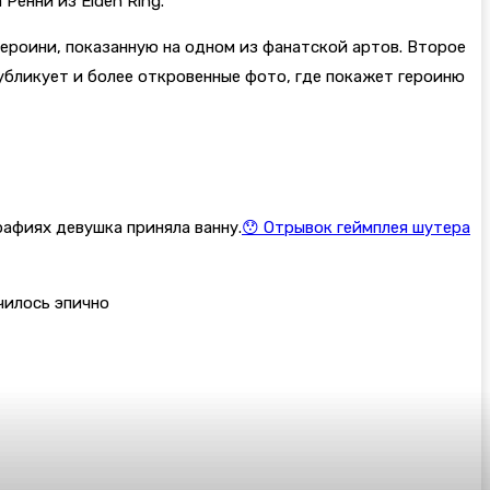
а Ренни из
Elden Ring.
ероини, показанную на одном из фанатской артов. Второе
публикует и более откровенные фото, где покажет героиню
рафиях девушка приняла ванну.
😯 Отрывок геймплея шутера
чилось эпично