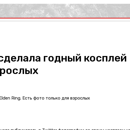
делала годный косплей Р
зрослых