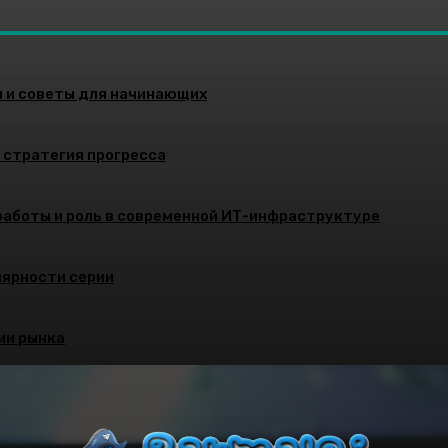
и и советы для начинающих
и стратегия прогресса
работы и роль в современной ИТ-инфраструктуре
улярности серии
ми рынка