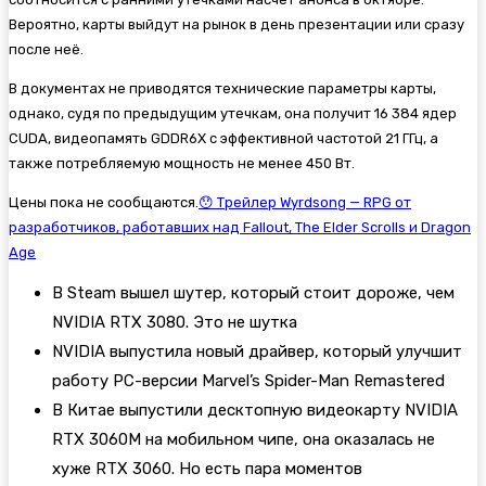
Вероятно, карты выйдут на рынок в день презентации или сразу
после неё.
В документах не приводятся технические параметры карты,
однако, судя по предыдущим утечкам, она получит 16 384 ядер
CUDA, видеопамять GDDR6X с эффективной частотой 21 ГГц, а
также потребляемую мощность не менее 450 Вт.
Цены пока не сообщаются.
😯 Трейлер Wyrdsong — RPG от
разработчиков, работавших над Fallout, The Elder Scrolls и Dragon
Age
В Steam вышел шутер, который стоит дороже, чем
NVIDIA RTX 3080. Это не шутка
NVIDIA выпустила новый драйвер, который улучшит
работу PC-версии Marvel’s Spider-Man Remastered
В Китае выпустили десктопную видеокарту NVIDIA
RTX 3060M на мобильном чипе, она оказалась не
хуже RTX 3060. Но есть пара моментов