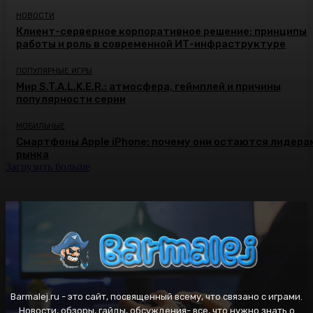
НОВОСТИ
Клиент-серверное корпоративное решение: принципы
работы и роль в современной ИТ-инфраструктуре
ПОПУЛЯРНЫЕ ИГРЫ
Мир S.T.A.L.K.E.R.: атмосфера, геймплей и причины
популярности серии
МОБИЛЬНЫЕ
Смартфоны Apple iPhone: почему они остаются лидера
рынка
Загрузить больше
Barmalej.ru - это сайт, посвященный всему, что связано с играми.
Новости, обзоры, гайды, обсуждения- все, что нужно знать о