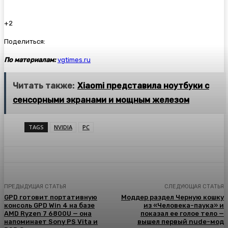
+2
Поделиться:
По материалам:
vgtimes.ru
Читать также:
Xiaomi представила ноутбуки с
сенсорными экранами и мощным железом
TAGS
NVIDIA
PC
ПРЕДЫДУЩАЯ СТАТЬЯ
СЛЕДУЮЩАЯ СТАТЬЯ
GPD готовит портативную
Моддер раздел Черную кошку
консоль GPD Win 4 на базе
из «Человека-паука» и
AMD Ryzen 7 6800U — она
показал ее голое тело —
напоминает Sony PS Vita и
вышел первый nude-мод