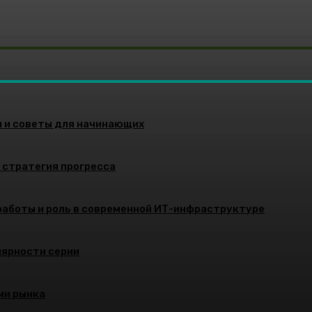
и и советы для начинающих
и стратегия прогресса
работы и роль в современной ИТ-инфраструктуре
улярности серии
ми рынка