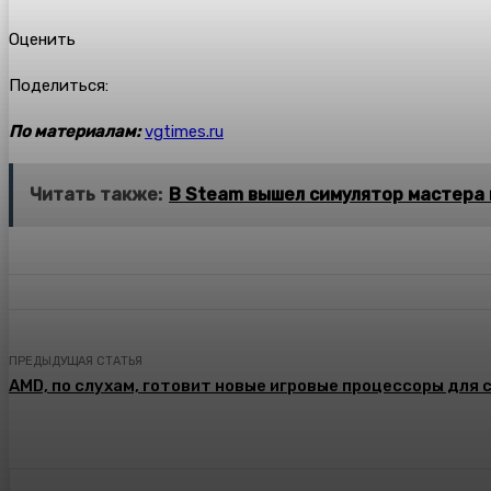
Оценить
Поделиться:
По материалам:
vgtimes.ru
Читать также:
В Steam вышел симулятор мастера 
ПРЕДЫДУЩАЯ СТАТЬЯ
AMD, по слухам, готовит новые игровые процессоры для 