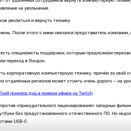
ует от удалённых сотрудников вернуть компьютерную технику
явление на увольнение.
 июнь. После этого с ними связался представитель компании
е есть специалисты поддержки, которым предложили переза
ли переезд в Лондон.
ть корпоративную компьютерную технику, причём за свой сч
 из отдалённых регионов может стоить очень дорого — на ур
Грей приняла душ в прямом эфире на Twitch
и против «принудительного лицензирования» западных фильм
тбуки без предустановленного отечественного ПО. Но недол
ортами USB-C