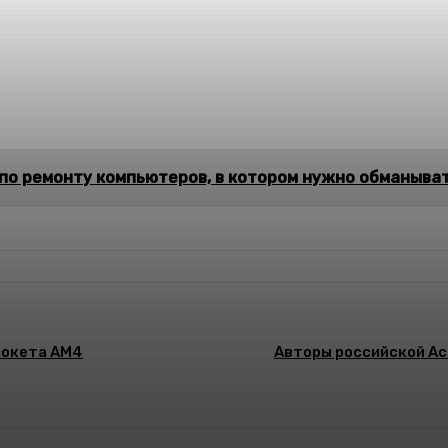
по ремонту компьютеров, в котором нужно обманыват
сокета AM4
Авторы российской Ac