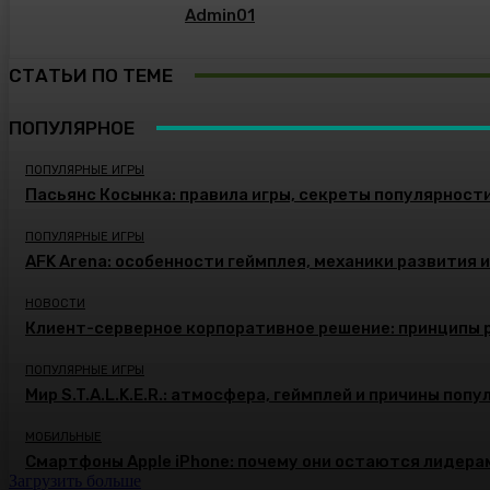
Admin01
СТАТЬИ ПО ТЕМЕ
ПОПУЛЯРНОЕ
ПОПУЛЯРНЫЕ ИГРЫ
Пасьянс Косынка: правила игры, секреты популярност
ПОПУЛЯРНЫЕ ИГРЫ
AFK Arena: особенности геймплея, механики развития 
НОВОСТИ
Клиент-серверное корпоративное решение: принципы 
ПОПУЛЯРНЫЕ ИГРЫ
Мир S.T.A.L.K.E.R.: атмосфера, геймплей и причины поп
МОБИЛЬНЫЕ
Смартфоны Apple iPhone: почему они остаются лидера
Загрузить больше