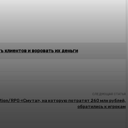
ь клиентов и воровать их деньги
СЛЕДУЮЩАЯ СТАТЬЯ
tion/RPG «Смута», на которую потратят 260 млн рублей,
обратились к игрокам