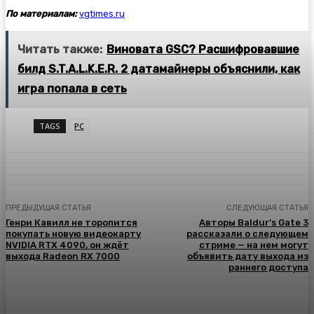
По материалам:
vgtimes.ru
Читать также:
Виновата GSC? Расшифровавшие
билд S.T.A.L.K.E.R. 2 датамайнеры объяснили, как
игра попала в сеть
TAGS
PC
ПРЕДЫДУЩАЯ СТАТЬЯ
СЛЕДУЮЩАЯ СТАТЬЯ
Генри Кавилл не торопится
Авторы Baldur’s Gate 3
покупать новую видеокарту
рассказали о следующем
NVIDIA RTX 4090, он ждёт
стриме — на нем могут
выхода Radeon RX 7000
объявить дату выхода из
раннего доступа