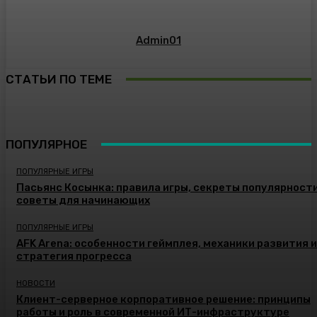
Admin01
СТАТЬИ ПО ТЕМЕ
ПОПУЛЯРНОЕ
ПОПУЛЯРНЫЕ ИГРЫ
Пасьянс Косынка: правила игры, секреты популярности
советы для начинающих
ПОПУЛЯРНЫЕ ИГРЫ
AFK Arena: особенности геймплея, механики развития и
стратегия прогресса
НОВОСТИ
Клиент-серверное корпоративное решение: принципы
работы и роль в современной ИТ-инфраструктуре