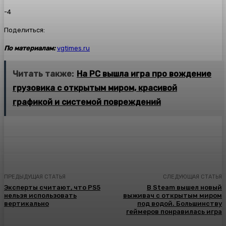
-4
Поделиться:
По материалам:
vgtimes.ru
Читать также:
На PC вышла игра про вождение
грузовика с открытым миром, красивой
графикой и системой повреждений
ПРЕДЫДУЩАЯ СТАТЬЯ
СЛЕДУЮЩАЯ СТАТЬЯ
Эксперты считают, что PS5
В Steam вышел новый
нельзя использовать
выживач с открытым миром
вертикально
под водой. Большинству
геймеров понравилась игра