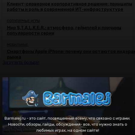
Клиент-серверное корпоративное решение: принципы
работы и роль в современной ИТ-инфраструктуре
ПОПУЛЯРНЫЕ ИГРЫ
Мир S.T.A.L.K.E.R.: атмосфера, геймплей и причины
популярности серии
МОБИЛЬНЫЕ
Смартфоны Apple iPhone: почему они остаются лидера
рынка
Загрузить больше
Barmalej.ru - это сайт, посвященный всему, что связано с играми.
Новости, обзоры, гайды, обсуждения- все, что нужно знать о
любимых играх, на одном сайте!