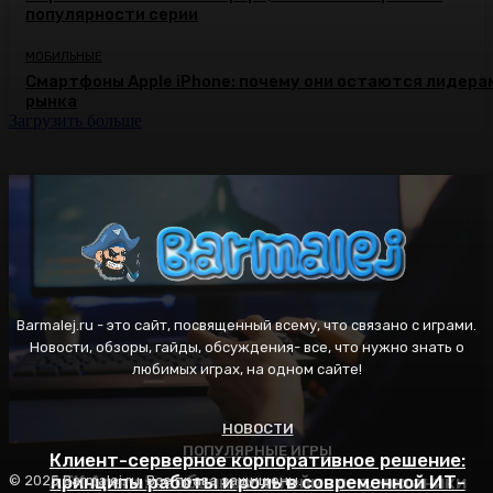
популярности серии
МОБИЛЬНЫЕ
Смартфоны Apple iPhone: почему они остаются лидера
рынка
Загрузить больше
Barmalej.ru - это сайт, посвященный всему, что связано с играми.
Новости, обзоры, гайды, обсуждения- все, что нужно знать о
любимых играх, на одном сайте!
НОВОСТИ
ПОПУЛЯРНЫЕ ИГРЫ
ПОПУЛЯРНЫЕ ИГРЫ
Клиент-серверное корпоративное решение:
AFK Arena: особенности геймплея, механики
принципы работы и роль в современной ИТ-
Пасьянс Косынка: правила игры, секреты
© 2025 Barmalej.ru. Все права защищены.