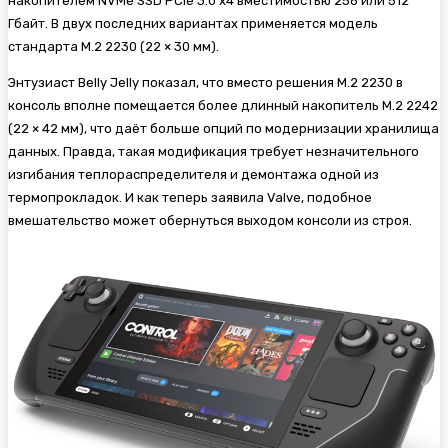
накопителем NVMe SSD PCIe 3.0 x4 вместимостью 256 или 512
Гбайт. В двух последних вариантах применяется модель
стандарта M.2 2230 (22 × 30 мм).
Энтузиаст Belly Jelly показал, что вместо решения M.2 2230 в
консоль вполне помещается более длинный накопитель M.2 2242
(22 × 42 мм), что даёт больше опций по модернизации хранилища
данных. Правда, такая модификация требует незначительного
изгибания теплораспределителя и демонтажа одной из
термопрокладок. И как теперь заявила Valve, подобное
вмешательство может обернуться выходом консоли из строя.