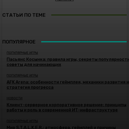
СТАТЬИ ПО ТЕМЕ
ПОПУЛЯРНОЕ
ПОПУЛЯРНЫЕ ИГРЫ
Пасьянс Косынка: правила игры, секреты популярности
советы для начинающих
ПОПУЛЯРНЫЕ ИГРЫ
AFK Arena: особенности геймплея, механики развития и
стратегия прогресса
НОВОСТИ
Клиент-серверное корпоративное решение: принципы
работы и роль в современной ИТ-инфраструктуре
ПОПУЛЯРНЫЕ ИГРЫ
Мир S.T.A.L.K.E.R.: атмосфера, геймплей и причины