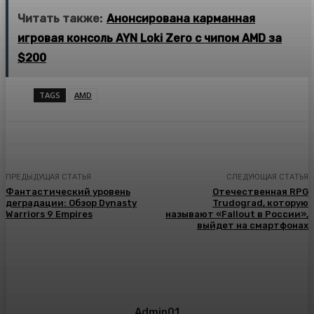
Читать также:
Анонсирована карманная
игровая консоль AYN Loki Zero с чипом AMD за
$200
TAGS
AMD
ПРЕДЫДУЩАЯ СТАТЬЯ
СЛЕДУЮЩАЯ СТАТЬЯ
Фантастический уровень
Отечественная RPG
деградации: Обзор Dynasty
Trudograd, которую
Warriors 9 Empires
называют «Fallout в России»,
выйдет на смартфонах
Admin01