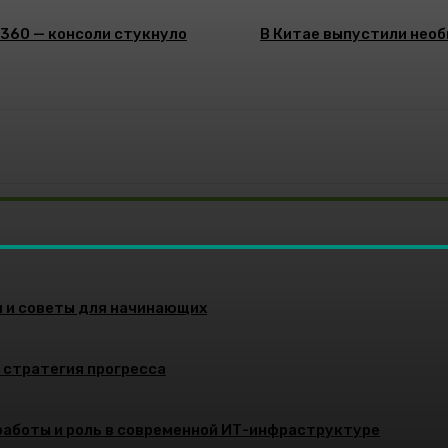
 360 — консоли стукнуло
В Китае выпустили необ
и и советы для начинающих
и стратегия прогресса
работы и роль в современной ИТ-инфраструктуре