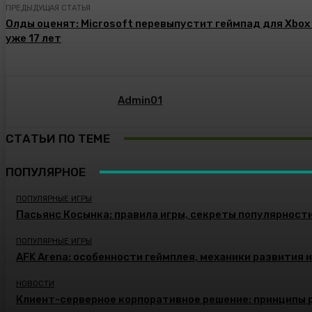
ПРЕДЫДУЩАЯ СТАТЬЯ
Олды оценят: Microsoft перевыпустит геймпад для Xbox
уже 17 лет
Admin01
СТАТЬИ ПО ТЕМЕ
ПОПУЛЯРНОЕ
ПОПУЛЯРНЫЕ ИГРЫ
Пасьянс Косынка: правила игры, секреты популярност
ПОПУЛЯРНЫЕ ИГРЫ
AFK Arena: особенности геймплея, механики развития 
НОВОСТИ
Клиент-серверное корпоративное решение: принципы 