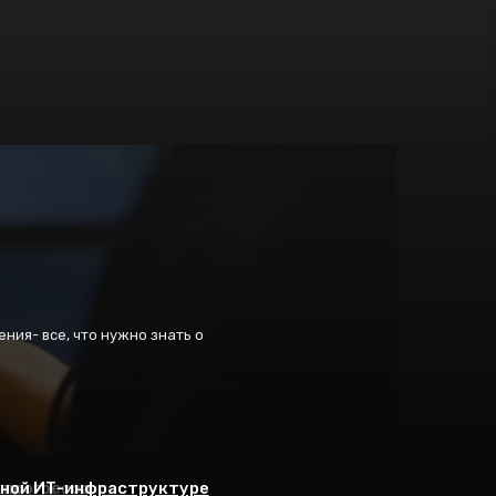
ения- все, что нужно знать о
енной ИТ-инфраструктуре
ля начинающих
 прогресса