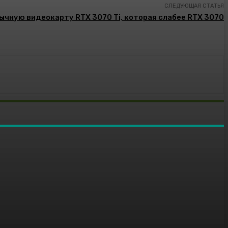
СЛЕДУЮЩАЯ СТАТЬЯ
ычную видеокарту RTX 3070 Ti, которая слабее RTX 3070