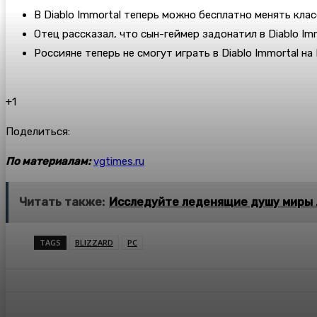
В Diablo Immortal теперь можно бесплатно менять клас
Отец рассказал, что сын-геймер задонатил в Diablo Imm
Россияне теперь не смогут играть в Diablo Immortal на
+1
Поделиться:
По материалам:
vgtimes.ru
Читать также:
Исследуйте леденящие душу миры 
TAGS
BLIZZARD
PC