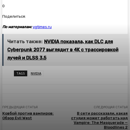
0
Поделиться:
По материалам:
vgtimes.ru
Читать также:
NVIDIA показала, как DLC для
Cyberpunk 2077 выглядит в 4K с трассировкой
лучей и DLSS 3.5
TAGS
NVIDIA
ПРЕДЫДУЩАЯ СТАТЬЯ
СЛЕДУЮЩАЯ СТАТЬЯ
Ковбой против вампиров:
В сети рассказали, какая
Обзор Evil West
студия может работать над
Vampire: The Masquerade —
Bloodlines 2