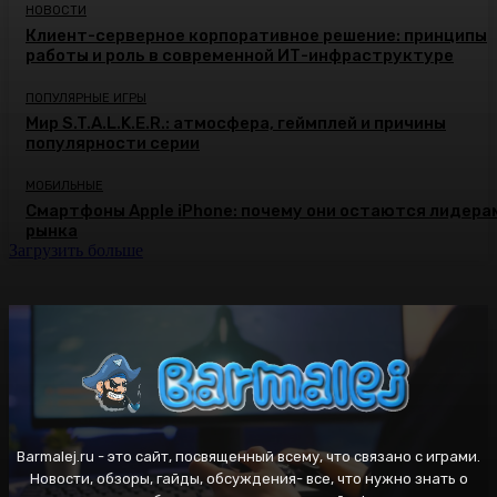
НОВОСТИ
Клиент-серверное корпоративное решение: принципы
работы и роль в современной ИТ-инфраструктуре
ПОПУЛЯРНЫЕ ИГРЫ
Мир S.T.A.L.K.E.R.: атмосфера, геймплей и причины
популярности серии
МОБИЛЬНЫЕ
Смартфоны Apple iPhone: почему они остаются лидера
рынка
Загрузить больше
Barmalej.ru - это сайт, посвященный всему, что связано с играми.
Новости, обзоры, гайды, обсуждения- все, что нужно знать о