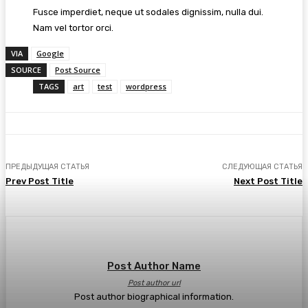
Fusce imperdiet, neque ut sodales dignissim, nulla dui.
Nam vel tortor orci.
VIA
Google
SOURCE
Post Source
TAGS
art
test
wordpress
ПРЕДЫДУЩАЯ СТАТЬЯ
СЛЕДУЮЩАЯ СТАТЬЯ
Prev Post Title
Next Post Title
Post Author Name
Post author url
Post author biographical information.