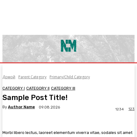
Домой
Parent Category
Primary/Child Category
CATEGORY I
CATEGORY II
CATEGORY III
Sample Post Title!
By
Author Name
09.08.2026
123
1234
Morbi libero lectus, laoreet elementum viverra vitae, sodales sit amet