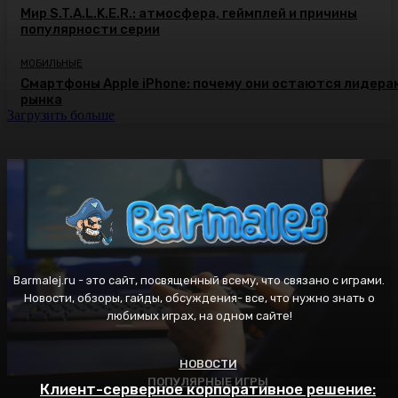
Мир S.T.A.L.K.E.R.: атмосфера, геймплей и причины
популярности серии
МОБИЛЬНЫЕ
Смартфоны Apple iPhone: почему они остаются лидера
рынка
Загрузить больше
Barmalej.ru - это сайт, посвященный всему, что связано с играми.
Новости, обзоры, гайды, обсуждения- все, что нужно знать о
любимых играх, на одном сайте!
НОВОСТИ
ПОПУЛЯРНЫЕ ИГРЫ
ПОПУЛЯРНЫЕ ИГРЫ
Клиент-серверное корпоративное решение: