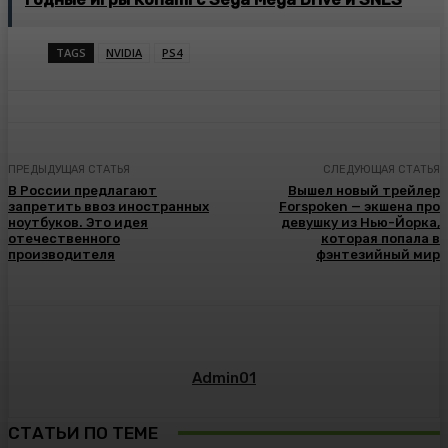
TAGS
NVIDIA
PS4
ПРЕДЫДУЩАЯ СТАТЬЯ
СЛЕДУЮЩАЯ СТАТЬЯ
В России предлагают
Вышел новый трейлер
запретить ввоз иностранных
Forspoken — экшена про
ноутбуков. Это идея
девушку из Нью-Йорка,
отечественного
которая попала в
производителя
фэнтезийный мир
Admin01
СТАТЬИ ПО ТЕМЕ