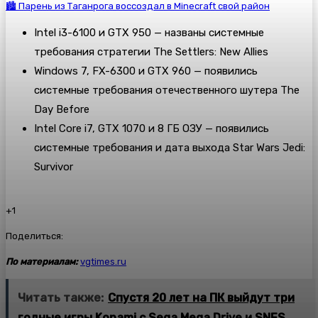
🏙 Парень из Таганрога воссоздал в Minecraft свой район
Intel i3-6100 и GTX 950 — названы системные
требования стратегии The Settlers: New Allies
Windows 7, FX-6300 и GTX 960 — появились
системные требования отечественного шутера The
Day Before
Intel Core i7, GTX 1070 и 8 ГБ ОЗУ — появились
системные требования и дата выхода Star Wars Jedi:
Survivor
+1
Поделиться:
По материалам:
vgtimes.ru
Читать также:
Спустя 20 лет на ПК выйдут три
годные игры Konami с Sega Mega Drive и SNES