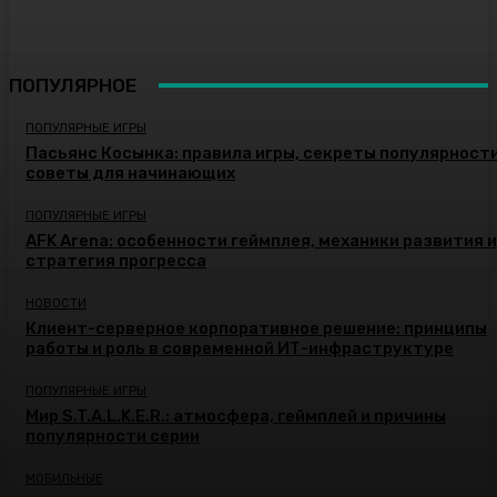
ПОПУЛЯРНОЕ
ПОПУЛЯРНЫЕ ИГРЫ
Пасьянс Косынка: правила игры, секреты популярности
советы для начинающих
ПОПУЛЯРНЫЕ ИГРЫ
AFK Arena: особенности геймплея, механики развития и
стратегия прогресса
НОВОСТИ
Клиент-серверное корпоративное решение: принципы
работы и роль в современной ИТ-инфраструктуре
ПОПУЛЯРНЫЕ ИГРЫ
Мир S.T.A.L.K.E.R.: атмосфера, геймплей и причины
популярности серии
МОБИЛЬНЫЕ