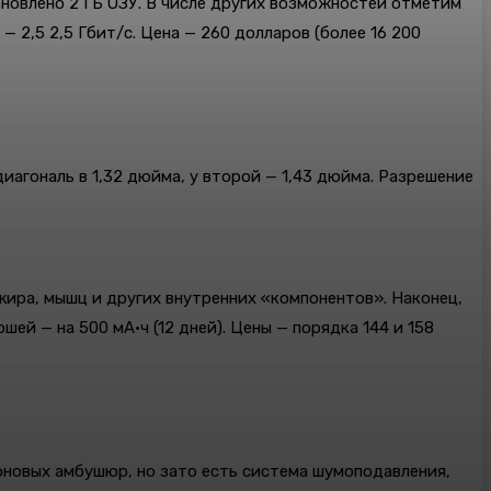
ановлено 2 ГБ ОЗУ. В числе других возможностей отметим
— 2,5 2,5 Гбит/с. Цена — 260 долларов (более 16 200
диагональ в 1,32 дюйма, у второй — 1,43 дюйма. Разрешение
жира, мышц и других внутренних «компонентов». Наконец,
ей — на 500 мА·ч (12 дней). Цены — порядка 144 и 158
коновых амбушюр, но зато есть система шумоподавления,