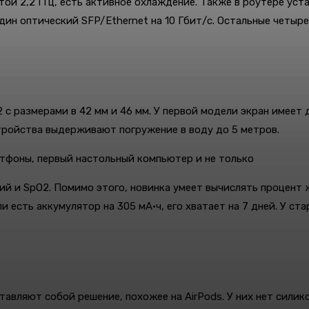
ой 2,2 ГГц, есть активное охлаждение. Также в роутере уст
дин оптический SFP/Ethernet на 10 Гбит/с. Остальные четыре 
 с размерами в 42 мм и 46 мм. У первой модели экран имеет 
стройства выдерживают погружение в воду до 5 метров.
ий и SpO2. Помимо этого, новинка умеет вычислять процент 
сть аккумулятор на 305 мА·ч, его хватает на 7 дней. У старш
ставляют собой решение, похожее на AirPods. У них нет сили