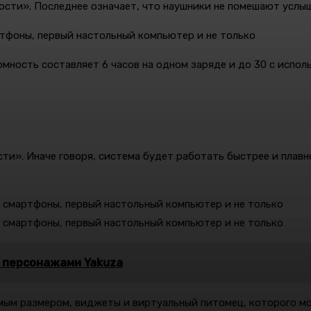
ости». Последнее означает, что наушники не помешают услы
омность составляет 6 часов на одном заряде и до 30 с испол
ти». Иначе говоря, система будет работать быстрее и плавне
с персонажами Yakuza
мым размером, виджеты и виртуальный питомец, которого мо