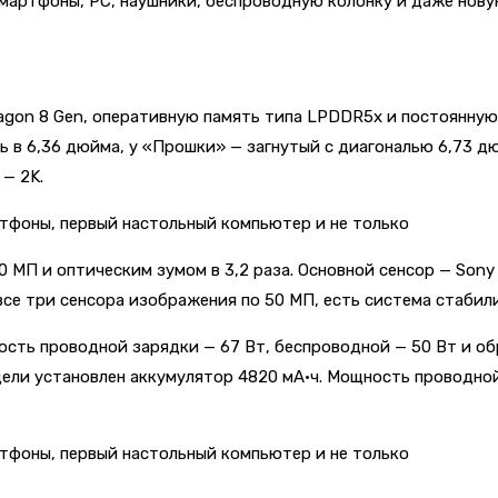
смартфоны, PC, наушники, беспроводную колонку и даже нову
agon 8 Gen, оперативную память типа LPDDR5x и постоянную
ь в 6,36 дюйма, у «Прошки» — загнутый с диагональю 6,73 дю
 — 2K.
 10 МП и оптическим зумом в 3,2 раза. Основной сенсор — So
— все три сенсора изображения по 50 МП, есть система стаби
ность проводной зарядки — 67 Вт, беспроводной — 50 Вт и о
ли установлен аккумулятор 4820 мА·ч. Мощность проводной 