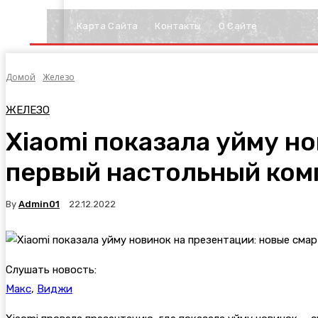
Карта Сайта
Контакты
О Сайте
Домой
Железо
ЖЕЛЕЗО
Xiaomi показала уйму н
первый настольный комп
By
Admin01
22.12.2022
Слушать новость:
Макс
,
Виджи