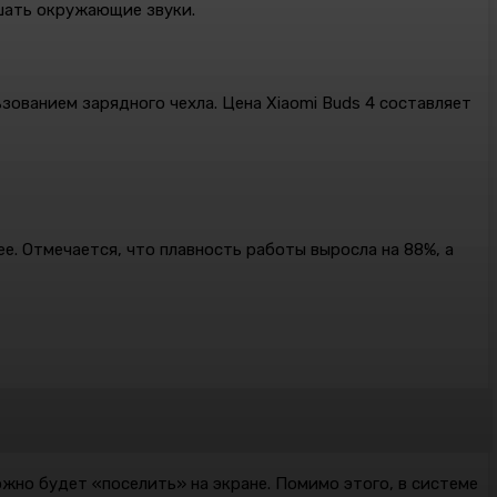
шать окружающие звуки.
ьзованием зарядного чехла. Цена Xiaomi Buds 4 составляет
е. Отмечается, что плавность работы выросла на 88%, а
жно будет «поселить» на экране. Помимо этого, в системе