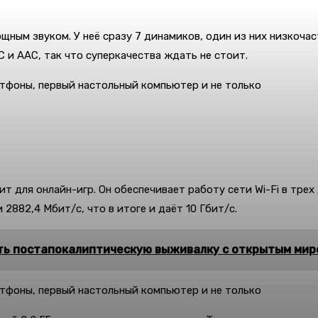
ным звуком. У неё сразу 7 динамиков, один из них низкочас
 и AAC, так что суперкачества ждать не стоит.
для онлайн-игр. Он обеспечивает работу сети Wi-Fi в трех д
2882,4 Мбит/с, что в итоге и даёт 10 Гбит/с.
ать постапокалиптическую выживалку с открытым мир