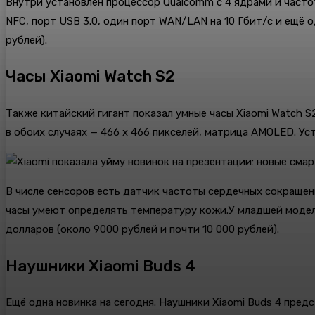
Внутри установлен процессор Qualcomm с 4 ядрами и частот
NFC, порт USB 3.0, один порт WAN/LAN на 10 Гбит/с и ещё о
рублей).
Часы Xiaomi Watch S2
Также китайский гигант показал умные часы Xiaomi Watch S2
в обоих случаях — 466 x 466 пикселей, матрица AMOLED. У
В числе сенсоров есть датчик частоты сердечных сокращен
часы умеют определять температуру кожи.У младшей модели е
долларов (около 9000 рублей и почти 10 000 рублей).
Наушники Xiaomi Buds 4
Ещё одна новинка на сегодня. Наушники Xiaomi Buds 4 пред