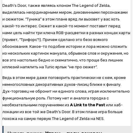
Death’s Door, также являясь клоном The Legend of Zelda,
выделялась неординарными миром, диковинными персонажами
и сюжетом. “Туника” в этом плане вряд ли вызовет у вас хоть
какой-то интерес. Сюжет в какой-то момент поставит перед
нами цель найти три ключа RGB-расцветки в разных концах карты
(привет, “Трифорс”!). Причем сделано это безо всякого
обоснования. Какое-то подобие истории и лора можно сложить
из нескольких картинок мануала, обрывков слов и окружения, но
все это настолько бедно и схематично, что проще без лишних
иллюзий напялить на Tunic ярлык “не про сюжет”.
Ведь в этом мире даже поговорить практически не с кем, кроме
немногословных декоративных духов-лисиц ближе к финалу.
Дух-торговец не обронит ни единого слова, играя исключительно
функциональную роль. Потому нет и аналога городка с
необязательными поручениями из
A Link to the Past
или хаб-
локации из все той же Death’s Door. В этом плане игра больше
похожа на самую первую The Legend of Zelda на NES.