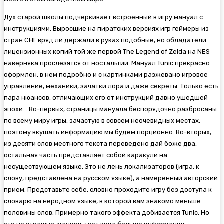
Дух старой школы подчеркивает встроенный в игру мануал с
инструкциями. Выросшие на пиратских версиях игр геймеры из
стран СНГ вряд ли держали в руках подобные, но обладатели
лицензионных копий той же первой The Legend of Zelda на NES
наверняка прослезятся от ностальгии. Мануал Tunic прекрасно
оформлен, в нем подробно и с картинками разжевано игровое
управление, механики, зачатки лора и даже секреты. Только есть
пара нюансов, отличающих его от инструкций давно ушедшей
эпохи… Во-первых, страницы мануала беспорядочно разбросаны
по всему миру игры, зачастую в совсем неочевидных местах,
поэтому вкушать информацию мы будем порционно. Во-вторых,
из десяти слов местного текста переведено дай боже два,
остальная часть представляет собой каракули на
несуществующем языке. Это не лень локализаторов (игра, к
слову, представлена на русском языке), а намеренный авторский
прием. Представьте себе, словно проходите игру без доступа к
словарю на неродном языке, в которой вам знакомо меньше
половины слов. Примерно такого эффекта добивается Tunic. Но