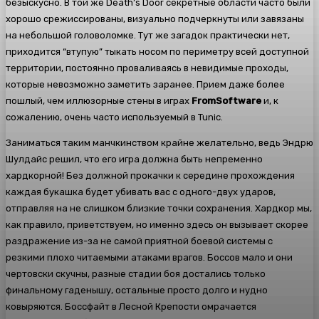
безыскусно. В той же Death’s Door секретные области часто были
хорошо срежиссированы, визуально подчеркнуты или завязаны
на небольшой головоломке. Тут же загадок практически нет,
приходится “втупую” тыкать носом по периметру всей доступной
территории, постоянно проваливаясь в невидимые проходы,
которые невозможно заметить заранее. Прием даже более
пошлый, чем иллюзорные стены в играх
FromSoftware
и, к
сожалению, очень часто используемый в Tunic.
Заниматься таким манчкинством крайне желательно, ведь Эндрю
Шулдайс решил, что его игра должна быть непременно
хардкорной! Без должной прокачки к середине прохождения
каждая букашка будет убивать вас с одного-двух ударов,
отправляя на не слишком близкие точки сохранения. Хардкор мы,
как правило, приветствуем, но именно здесь он вызывает скорее
раздражение из-за не самой приятной боевой системы с
резкими плохо читаемыми атаками врагов. Боссов мало и они
чертовски скучны, разные стадии боя достались только
финальному гаденышу, остальные просто долго и нудно
ковыряются. Боссфайт в Лесной Крепости омрачается