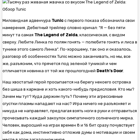
Миловидная адвенчура
Tunic
с первого показа обозначила свои
намерения. Дебютный трейлер словно кричал: “Я — без пяти
минут та самая
The Legend of Zelda
, классическая, с видом
сверху. Любите Линка по полям гонять — полюбите гонять и лиса в
тунике этого самого Линка”. По-хорошему, так оно и оказалось,
разговор об особенностях Tunic можно заканчивать, но мы, все
же, разъясним, что прячется под зеленой туникой и чем
отличается новинка от той же прошлогодней
Death’s Door
.
Наш хвостатый герой просыпается на берегу некоего островка
без шиша в кармане и хоть какого-нибудь предисловия. Кто мы?
Зачем мы тут? Куда держим путь? Почему эти агрессивные
сгустки плазмы нападают на нас? Игра ничего не разъясняет и
никуда не направляет, предлагая взять ноги в руки и отправиться
прочесывать каждый закоулок симпатичного солнечного мирка.
Человек, выросший на играх времен 8 и 16 бит сразу почувствует
себя как дома, инстинктивно отложив думы о мотивации и своем
месте в этом загадочном мире.