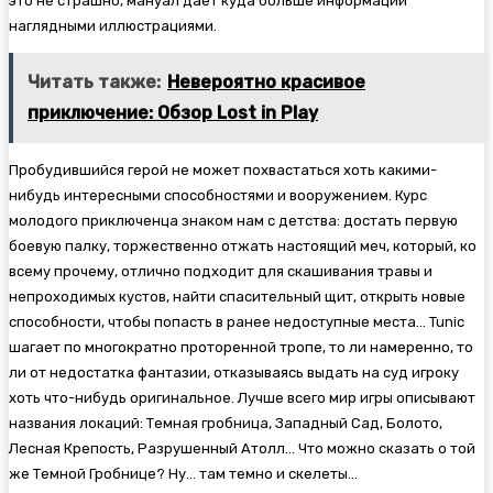
это не страшно, мануал дает куда больше информации
наглядными иллюстрациями.
Читать также:
Невероятно красивое
приключение: Обзор Lost in Play
Пробудившийся герой не может похвастаться хоть какими-
нибудь интересными способностями и вооружением. Курс
молодого приключенца знаком нам с детства: достать первую
боевую палку, торжественно отжать настоящий меч, который, ко
всему прочему, отлично подходит для скашивания травы и
непроходимых кустов, найти спасительный щит, открыть новые
способности, чтобы попасть в ранее недоступные места… Tunic
шагает по многократно проторенной тропе, то ли намеренно, то
ли от недостатка фантазии, отказываясь выдать на суд игроку
хоть что-нибудь оригинальное. Лучше всего мир игры описывают
названия локаций: Темная гробница, Западный Сад, Болото,
Лесная Крепость, Разрушенный Атолл… Что можно сказать о той
же Темной Гробнице? Ну… там темно и скелеты…