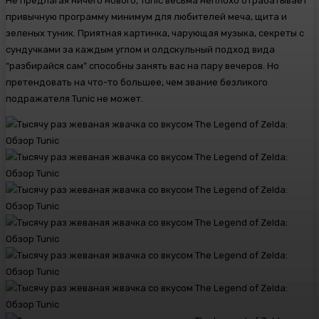
Не предлагая ничего нового, Tunic весьма неплохо отрабатывает
привычную программу минимум для любителей меча, щита и
зеленых туник. Приятная картинка, чарующая музыка, секреты с
сундучками за каждым углом и олдскульный подход вида
“разбирайся сам” способны занять вас на пару вечеров. Но
претендовать на что-то большее, чем звание безликого
подражателя Tunic не может.