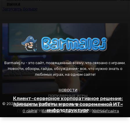
рынка
Загрузить больше
Barmalej.ru - это сайт, посвященный всему, что связано с играми.
Новости, обзоры, гайды, обсуждения- все, что нужно знать о
любимых играх, на одном сайте!
НОВОСТИ
ПОПУЛЯРНЫЕ ИГРЫ
ПОПУЛЯРНЫЕ ИГРЫ
Клиент-серверное корпоративное решение:
AFK Arena: особенности геймплея, механики
принципы работы и роль в современной ИТ-
Пасьянс Косынка: правила игры, секреты
© 2025 Barmalej.ru. Все права защищены.
популярности и советы для начинающих
развития и стратегия прогресса
инфраструктуре
О сайте
Контакты
Карта сайта
Хостинг сайта