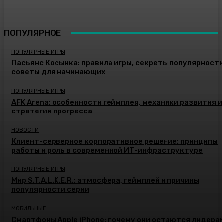
ПОПУЛЯРНОЕ
ПОПУЛЯРНЫЕ ИГРЫ
Пасьянс Косынка: правила игры, секреты популярности
советы для начинающих
ПОПУЛЯРНЫЕ ИГРЫ
AFK Arena: особенности геймплея, механики развития и
стратегия прогресса
НОВОСТИ
Клиент-серверное корпоративное решение: принципы
работы и роль в современной ИТ-инфраструктуре
ПОПУЛЯРНЫЕ ИГРЫ
Мир S.T.A.L.K.E.R.: атмосфера, геймплей и причины
популярности серии
МОБИЛЬНЫЕ
Смартфоны Apple iPhone: почему они остаются лидера