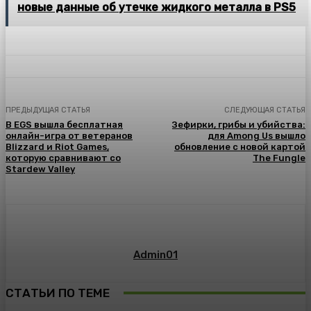
новые данные об утечке жидкого металла в PS5
ПРЕДЫДУЩАЯ СТАТЬЯ
СЛЕДУЮЩАЯ СТАТЬЯ
В EGS вышла бесплатная
Зефирки, грибы и убийства:
онлайн-игра от ветеранов
для Among Us вышло
Blizzard и Riot Games,
обновление с новой картой
которую сравнивают со
The Fungle
Stardew Valley
Admin01
СТАТЬИ ПО ТЕМЕ