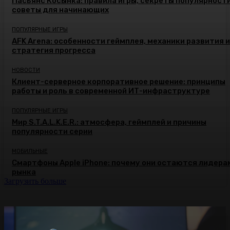
Пасьянс Косынка: правила игры, секреты популярности
советы для начинающих
ПОПУЛЯРНЫЕ ИГРЫ
AFK Arena: особенности геймплея, механики развития и
стратегия прогресса
НОВОСТИ
Клиент-серверное корпоративное решение: принципы
работы и роль в современной ИТ-инфраструктуре
ПОПУЛЯРНЫЕ ИГРЫ
Мир S.T.A.L.K.E.R.: атмосфера, геймплей и причины
популярности серии
МОБИЛЬНЫЕ
Смартфоны Apple iPhone: почему они остаются лидера
рынка
Загрузить больше