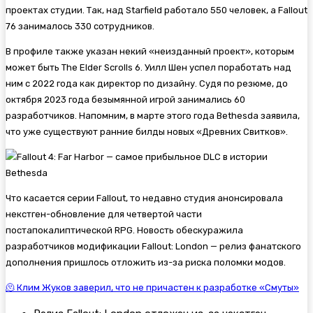
проектах студии. Так, над
Starfield работало 550 человек, а
Fallout
76 занималось 330 сотрудников.
В профиле также указан некий «неизданный проект», которым
может быть
The Elder Scrolls 6. Уилл Шен успел поработать над
ним с 2022 года как директор по дизайну. Судя по резюме, до
октября 2023 года безымянной игрой занимались 60
разработчиков. Напомним, в марте этого года Bethesda заявила,
что уже существуют ранние билды новых «Древних Свитков».
Что касается серии
Fallout, то недавно студия анонсировала
некстген-обновление для четвертой части
постапокалиптической RPG. Новость обескуражила
разработчиков модификации Fallout: London — релиз фанатского
дополнения пришлось отложить из-за риска поломки модов.
🫠 Клим Жуков заверил, что не причастен к разработке «Смуты»