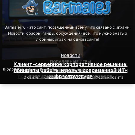
Barmalej.ru - это сайт, посвященный всему, что связано с играми.
Новости, обзоры, гайды, обсуждения- все, что нужно знать о
любимых играх, на одном сайте!
НОВОСТИ
ПОПУЛЯРНЫЕ ИГРЫ
ПОПУЛЯРНЫЕ ИГРЫ
Клиент-серверное корпоративное решение:
AFK Arena: особенности геймплея, механики
принципы работы и роль в современной ИТ-
Пасьянс Косынка: правила игры, секреты
© 2025 Barmalej.ru. Все права защищены.
популярности и советы для начинающих
развития и стратегия прогресса
инфраструктуре
О сайте
Контакты
Карта сайта
Хостинг сайта