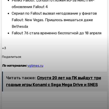
Релиз Fallout: London отложен из-за некстген-
обновления Fallout 4
Сериал по Fallout вызвал негодование у фанатов
Fallout: New Vegas. Пришлось вмешаться даже
Bethesda
Fallout 76 стала временно бесплатной до 18 апреля
+3
Поделиться:
По материалам:
vgtimes.ru
Читать также:
Спустя 20 лет на ПК выйдут три
годные игры Konami с Sega Mega Drive и SNES