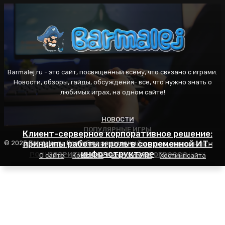
Barmalej.ru - это сайт, посвященный всему, что связано с играми.
Новости, обзоры, гайды, обсуждения- все, что нужно знать о
любимых играх, на одном сайте!
НОВОСТИ
ПОПУЛЯРНЫЕ ИГРЫ
ПОПУЛЯРНЫЕ ИГРЫ
Клиент-серверное корпоративное решение:
AFK Arena: особенности геймплея, механики
принципы работы и роль в современной ИТ-
Пасьянс Косынка: правила игры, секреты
© 2025 Barmalej.ru. Все права защищены.
популярности и советы для начинающих
развития и стратегия прогресса
инфраструктуре
О сайте
Контакты
Карта сайта
Хостинг сайта