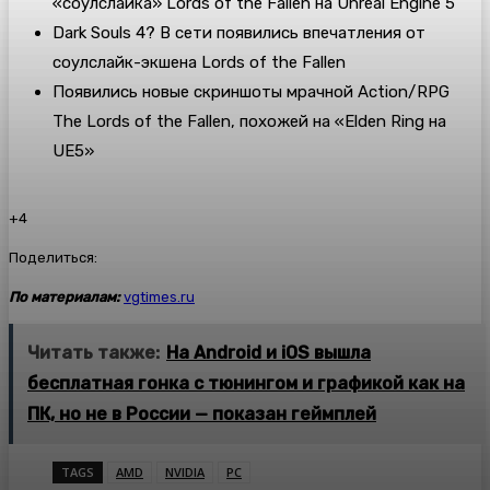
«соулслайка» Lords of the Fallen на Unreal Engine 5
Dark Souls 4? В сети появились впечатления от
соулслайк-экшена Lords of the Fallen
Появились новые скриншоты мрачной Action/RPG
The Lords of the Fallen, похожей на «Elden Ring на
UE5»
+4
Поделиться:
По материалам:
vgtimes.ru
Читать также:
На Android и iOS вышла
бесплатная гонка с тюнингом и графикой как на
ПК, но не в России — показан геймплей
TAGS
AMD
NVIDIA
PC