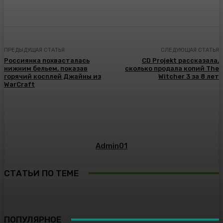
ПРЕДЫДУЩАЯ СТАТЬЯ
СЛЕДУЮЩАЯ СТАТЬЯ
Россиянка похвасталась
CD Projekt рассказала,
нижним бельем, показав
сколько продала копий The
горячий косплей Джайны из
Witcher 3 за 8 лет
WarCraft
Admin01
СТАТЬИ ПО ТЕМЕ
ПОПУЛЯРНОЕ