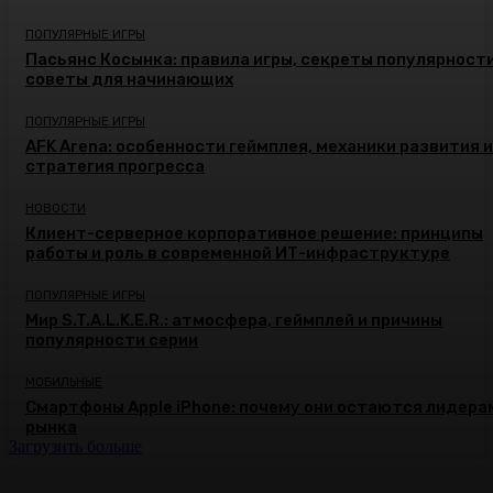
ПОПУЛЯРНЫЕ ИГРЫ
Пасьянс Косынка: правила игры, секреты популярности
советы для начинающих
ПОПУЛЯРНЫЕ ИГРЫ
AFK Arena: особенности геймплея, механики развития и
стратегия прогресса
НОВОСТИ
Клиент-серверное корпоративное решение: принципы
работы и роль в современной ИТ-инфраструктуре
ПОПУЛЯРНЫЕ ИГРЫ
Мир S.T.A.L.K.E.R.: атмосфера, геймплей и причины
популярности серии
МОБИЛЬНЫЕ
Смартфоны Apple iPhone: почему они остаются лидера
рынка
Загрузить больше