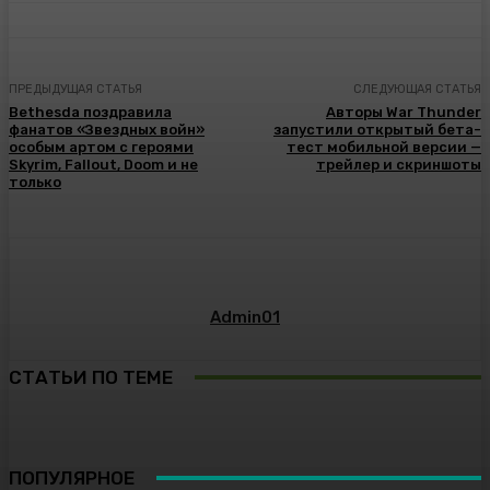
ПРЕДЫДУЩАЯ СТАТЬЯ
СЛЕДУЮЩАЯ СТАТЬЯ
Bethesda поздравила
Авторы War Thunder
фанатов «Звездных войн»
запустили открытый бета-
особым артом с героями
тест мобильной версии —
Skyrim, Fallout, Doom и не
трейлер и скриншоты
только
Admin01
СТАТЬИ ПО ТЕМЕ
ПОПУЛЯРНОЕ