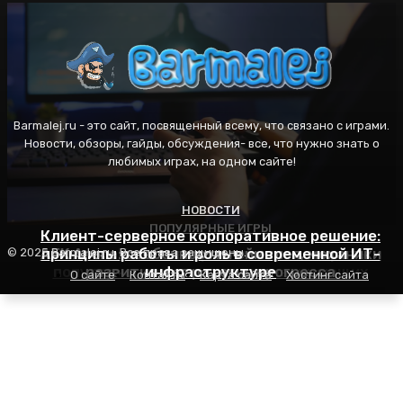
Barmalej.ru - это сайт, посвященный всему, что связано с играми.
Новости, обзоры, гайды, обсуждения- все, что нужно знать о
любимых играх, на одном сайте!
НОВОСТИ
ПОПУЛЯРНЫЕ ИГРЫ
ПОПУЛЯРНЫЕ ИГРЫ
Клиент-серверное корпоративное решение:
AFK Arena: особенности геймплея, механики
принципы работы и роль в современной ИТ-
Пасьянс Косынка: правила игры, секреты
© 2025 Barmalej.ru. Все права защищены.
популярности и советы для начинающих
развития и стратегия прогресса
инфраструктуре
О сайте
Контакты
Карта сайта
Хостинг сайта