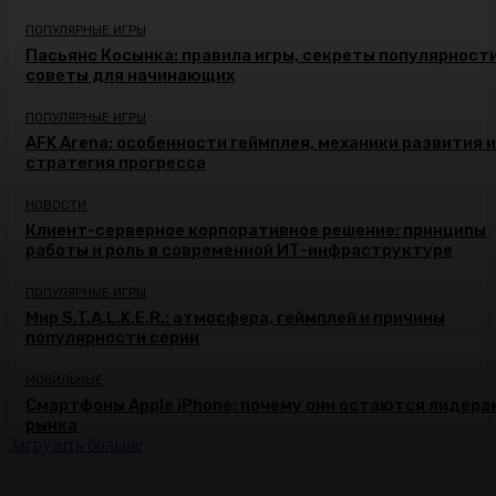
ПОПУЛЯРНЫЕ ИГРЫ
Пасьянс Косынка: правила игры, секреты популярности
советы для начинающих
ПОПУЛЯРНЫЕ ИГРЫ
AFK Arena: особенности геймплея, механики развития и
стратегия прогресса
НОВОСТИ
Клиент-серверное корпоративное решение: принципы
работы и роль в современной ИТ-инфраструктуре
ПОПУЛЯРНЫЕ ИГРЫ
Мир S.T.A.L.K.E.R.: атмосфера, геймплей и причины
популярности серии
МОБИЛЬНЫЕ
Смартфоны Apple iPhone: почему они остаются лидера
рынка
Загрузить больше