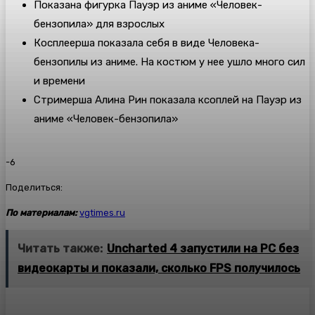
Показана фигурка Пауэр из аниме «Человек-
бензопила» для взрослых
Косплеерша показала себя в виде Человека-
бензопилы из аниме. На костюм у нее ушло много сил
и времени
Стримерша Алина Рин показала ксоплей на Пауэр из
аниме «Человек-бензопила»
-6
Поделиться:
По материалам:
vgtimes.ru
Читать также:
Uncharted 4 запустили на PC без
видеокарты и показали, сколько FPS получилось