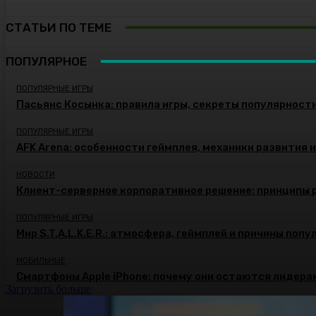
СТАТЬИ ПО ТЕМЕ
ПОПУЛЯРНОЕ
ПОПУЛЯРНЫЕ ИГРЫ
Пасьянс Косынка: правила игры, секреты популярност
ПОПУЛЯРНЫЕ ИГРЫ
AFK Arena: особенности геймплея, механики развития 
НОВОСТИ
Клиент-серверное корпоративное решение: принципы 
ПОПУЛЯРНЫЕ ИГРЫ
Мир S.T.A.L.K.E.R.: атмосфера, геймплей и причины поп
МОБИЛЬНЫЕ
Смартфоны Apple iPhone: почему они остаются лидера
Загрузить больше