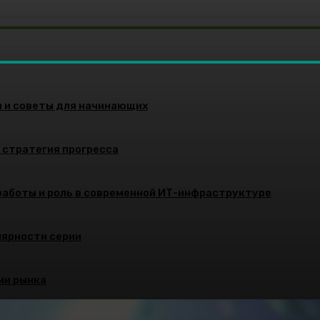
и и советы для начинающих
и стратегия прогресса
работы и роль в современной ИТ-инфраструктуре
улярности серии
ми рынка