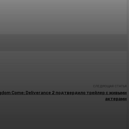
СЛЕДУЮЩАЯ СТАТЬЯ
gdom Come: Deliverance 2 подтвердило трейлер с живыми
актерами