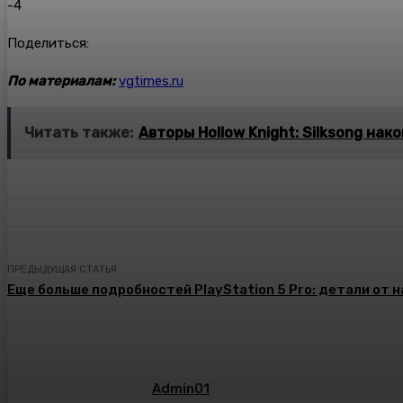
-4
Поделиться:
По материалам:
vgtimes.ru
Читать также:
Авторы Hollow Knight: Silksong на
ПРЕДЫДУЩАЯ СТАТЬЯ
Еще больше подробностей PlayStation 5 Pro: детали от
Admin01