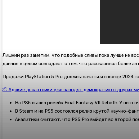
Лишний раз заметим, что подобные сливы пока лучше не во
данные в целом совпадают с тем, что рассказывал более ав
Продажи PlayStation 5 Pro должны начаться в конце 2024 го
🫡 Адские десантники уже наводят демократию в других м
На PS5 вышел ремейк Final Fantasy VII Rebirth. У него 
В Steam и на PS5 состоялся релиз крутой научно-фант
Аналитики считают, что PS5 Pro выйдет во второй по