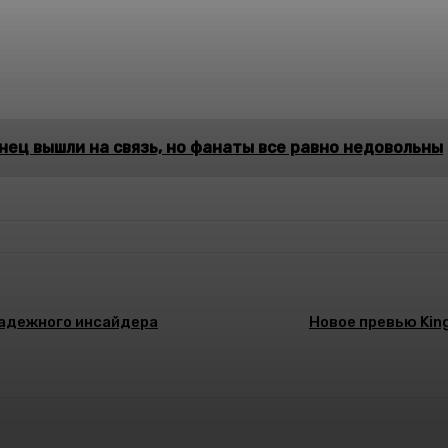
конец вышли на связь, но фанаты все равно недовольны
 надежного инсайдера
Новое превью Kin