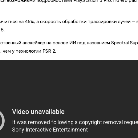
лся возможными подробностями PlayStation 5 Pro. По его ра
ичиться на 45%, а скорость обработки трассировки лучей — 
 5.
твенный апскейлер на основе ИИ под названием Spectral Sup
 чем у технологии FSR 2.