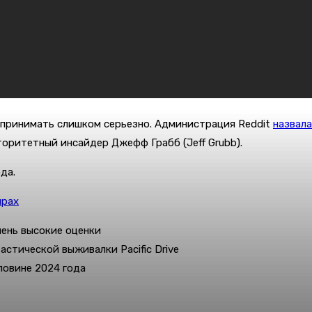
спринимать слишком серьезно. Администрация Reddit
назвала
торитетный инсайдер Джефф Грабб (Jeff Grubb).
да.
ирах
очень высокие оценки
астической выживалки Pacific Drive
ловине 2024 года