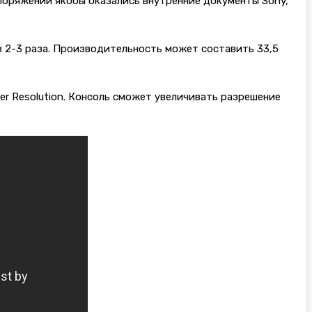
споряжении якобы оказались внутренние документы Sony,
в 2-3 раза. Производительность может составить 33,5
er Resolution. Консоль сможет увеличивать разрешение