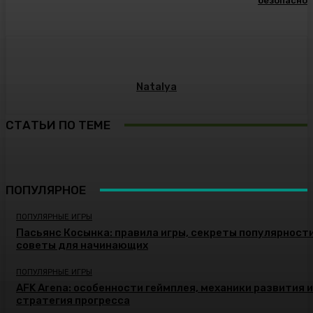
безопасно
Natalya
СТАТЬИ ПО ТЕМЕ
ПОПУЛЯРНОЕ
ПОПУЛЯРНЫЕ ИГРЫ
Пасьянс Косынка: правила игры, секреты популярности
советы для начинающих
ПОПУЛЯРНЫЕ ИГРЫ
AFK Arena: особенности геймплея, механики развития и
стратегия прогресса