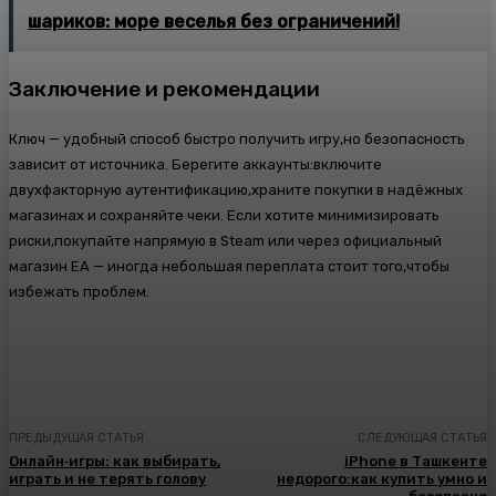
шариков: море веселья без ограничений!
Заключение и рекомендации
Ключ — удобный способ быстро получить игру,но безопасность
зависит от источника. Берегите аккаунты:включите
двухфакторную аутентификацию,храните покупки в надёжных
магазинах и сохраняйте чеки. Если хотите минимизировать
риски,покупайте напрямую в Steam или через официальный
магазин EA — иногда небольшая переплата стоит того,чтобы
избежать проблем.
ПРЕДЫДУЩАЯ СТАТЬЯ
СЛЕДУЮЩАЯ СТАТЬЯ
Онлайн‑игры: как выбирать,
iPhone в Ташкенте
играть и не терять голову
недорого:как купить умно и