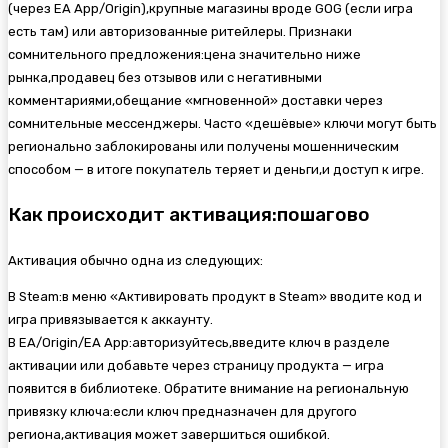
(через EA App/Origin),крупные магазины вроде GOG (если игра
есть там) или авторизованные ритейлеры. Признаки
сомнительного предложения:цена значительно ниже
рынка,продавец без отзывов или с негативными
комментариями,обещание «мгновенной» доставки через
сомнительные мессенджеры. Часто «дешёвые» ключи могут быть
регионально заблокированы или получены мошенническим
способом — в итоге покупатель теряет и деньги,и доступ к игре.
Как происходит активация:пошагово
Активация обычно одна из следующих:
В Steam:в меню «Активировать продукт в Steam» вводите код и
игра привязывается к аккаунту.
В EA/Origin/EA App:авторизуйтесь,введите ключ в разделе
активации или добавьте через страницу продукта — игра
появится в библиотеке. Обратите внимание на региональную
привязку ключа:если ключ предназначен для другого
региона,активация может завершиться ошибкой.