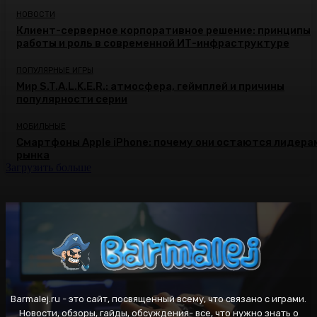
НОВОСТИ
Клиент-серверное корпоративное решение: принципы
работы и роль в современной ИТ-инфраструктуре
ПОПУЛЯРНЫЕ ИГРЫ
Мир S.T.A.L.K.E.R.: атмосфера, геймплей и причины
популярности серии
МОБИЛЬНЫЕ
Смартфоны Apple iPhone: почему они остаются лидера
рынка
Загрузить больше
Barmalej.ru - это сайт, посвященный всему, что связано с играми.
Новости, обзоры, гайды, обсуждения- все, что нужно знать о