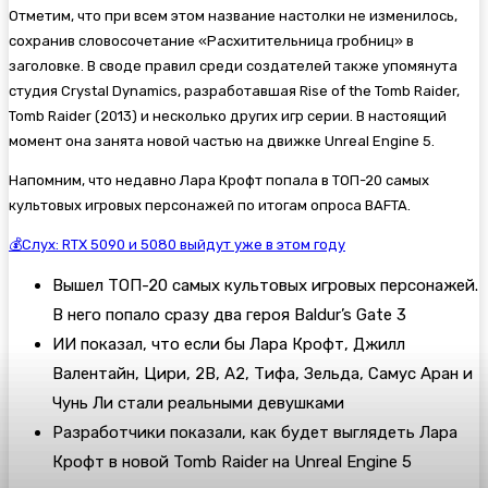
Отметим, что при всем этом название настолки не изменилось,
сохранив словосочетание «Расхитительница гробниц» в
заголовке. В своде правил среди создателей также упомянута
студия Crystal Dynamics, разработавшая
Rise of the Tomb Raider,
Tomb Raider (2013) и несколько других игр серии. В настоящий
момент она занята новой частью на движке Unreal Engine 5.
Напомним, что недавно Лара Крофт попала в ТОП-20 самых
культовых игровых персонажей по итогам опроса BAFTA.
💰Слух: RTX 5090 и 5080 выйдут уже в этом году
Вышел ТОП-20 самых культовых игровых персонажей.
В него попало сразу два героя Baldur’s Gate 3
ИИ показал, что если бы Лара Крофт, Джилл
Валентайн, Цири, 2B, A2, Тифа, Зельда, Самус Аран и
Чунь Ли стали реальными девушками
Разработчики показали, как будет выглядеть Лара
Крофт в новой Tomb Raider на Unreal Engine 5