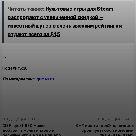
Читать также:
Культовые игры для Steam
распродают с увеличенной скидкой —
известный шутер с очень высоким рейтингом
отдают всего за $1,5
-9
Поделиться:
По материалам:
vgtimes.ru
ПРЕДЫДУЩАЯ СТАТЬЯ
СЛЕДУЮЩАЯ СТАТЬЯ
CD Projekt RED может
В «Мире танков» появились
добавить мультиплеер в
герои культовой комедии
будущие игры, но не в ущерб
«Кин-Дза-Дза!»