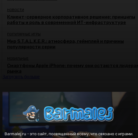
НОВОСТИ
Клиент-серверное корпоративное решение: принципы
работы и роль в современной ИТ-инфраструктуре
ПОПУЛЯРНЫЕ ИГРЫ
Мир S.T.A.L.K.E.R.: атмосфера, геймплей и причины
популярности серии
МОБИЛЬНЫЕ
Смартфоны Apple iPhone: почему они остаются лидера
рынка
Загрузить больше
Barmalej.ru - это сайт, посвященный всему, что связано с играми.