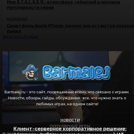
Мир S.T.A.L.K.E.R.: атмосфера, геймплей и причины
популярности серии
МОБИЛЬНЫЕ
Смартфоны Apple iPhone: почему они остаются лидера
рынка
Загрузить больше
Barmalej.ru - это сайт, посвященный всему, что связано с играми.
Новости, обзоры, гайды, обсуждения- все, что нужно знать о
любимых играх, на одном сайте!
НОВОСТИ
ПОПУЛЯРНЫЕ ИГРЫ
ПОПУЛЯРНЫЕ ИГРЫ
Клиент-серверное корпоративное решение: