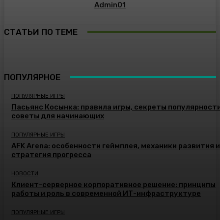
Admin01
СТАТЬИ ПО ТЕМЕ
ПОПУЛЯРНОЕ
ПОПУЛЯРНЫЕ ИГРЫ
Пасьянс Косынка: правила игры, секреты популярности
советы для начинающих
ПОПУЛЯРНЫЕ ИГРЫ
AFK Arena: особенности геймплея, механики развития и
стратегия прогресса
НОВОСТИ
Клиент-серверное корпоративное решение: принципы
работы и роль в современной ИТ-инфраструктуре
ПОПУЛЯРНЫЕ ИГРЫ