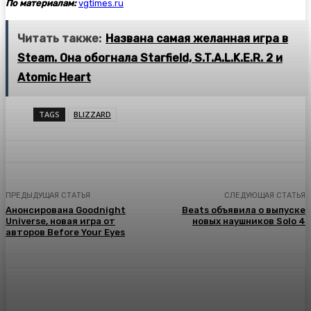
По материалам:
vgtimes.ru
Читать также:
Названа самая желанная игра в
Steam. Она обогнала Starfield, S.T.A.L.K.E.R. 2 и
Atomic Heart
TAGS
BLIZZARD
ПРЕДЫДУЩАЯ СТАТЬЯ
СЛЕДУЮЩАЯ СТАТЬЯ
Анонсирована Goodnight
Beats объявила о выпуске
Universe, новая игра от
новых наушников Solo 4
авторов Before Your Eyes