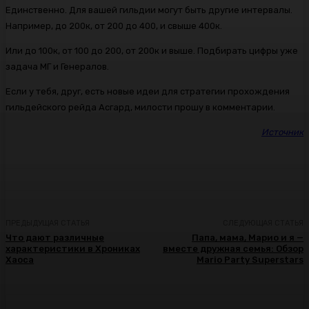
Единственно. Для вашей гильдии могут быть другие интервалы.
Например, до 200к, от 200 до 400, и свыше 400к.
Или до 100к, от 100 до 200, от 200к и выше. Подбирать цифры уже
задача МГ и Генералов.
Если у тебя, друг, есть новые идеи для стратегии прохождения
гильдейского рейда Асгард, милости прошу в комментарии.
Источник
ПРЕДЫДУЩАЯ СТАТЬЯ
СЛЕДУЮЩАЯ СТАТЬЯ
Что дают различные
Папа, мама, Марио и я —
характеристики в Хрониках
вместе дружная семья: Обзор
Хаоса
Mario Party Superstars