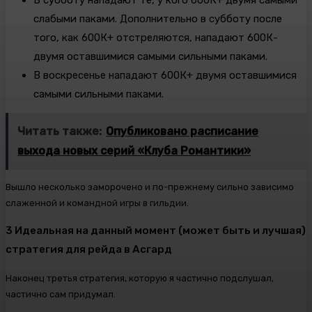
В субботу нападают те, у кого 600К+ двумя самыми
слабыми паками. Дополнительно в субботу после
того, как 600К+ отстреляются, нападают 600К-
двумя оставшимися самыми сильными паками.
В воскресенье нападают 600К+ двумя оставшимися
самыми сильными паками.
Читать также:
Опубликовано расписание
выхода новых серий «Клуба Романтики»
Вышло несколько заморочено и по-прежнему сильно зависимо
слаженной и командной игры в гильдии.
3 Идеальная на данный момент (может быть и лучшая)
стратегия для рейда в Асгард
Наконец третья стратегия, которую я частично подслушал,
частично сам придумал.