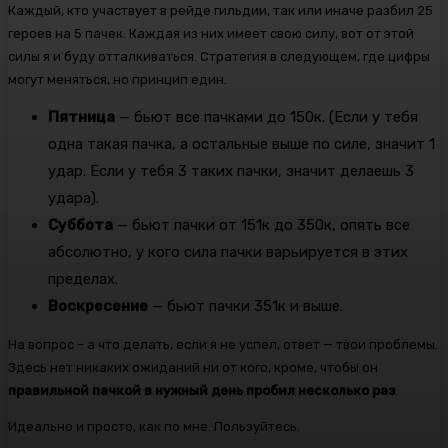
Каждый, кто участвует в рейде гильдии, так или иначе разбил 25
героев на 5 пачек. Каждая из них имеет свою силу, вот от этой
силы я и буду отталкиваться. Стратегия в следующем, где цифры
могут меняться, но принцип един.
Пятница
— бьют все пачками до 150к. (Если у тебя
одна такая пачка, а остальные выше по силе, значит 1
удар. Если у тебя 3 таких пачки, значит делаешь 3
удара).
Суббота
— бьют пачки от 151к до 350к, опять все
абсолютно, у кого сила пачки варьируется в этих
пределах.
Воскресение
— бьют пачки 351к и выше.
На вопрос – а что делать, если я не успел, ответ — твои проблемы.
Здесь нет никаких ожиданий ни от кого, кроме, чтобы он
правильной пачкой в нужный день пробил несколько раз
.
Идеально и просто, как по мне. Пользуйтесь.