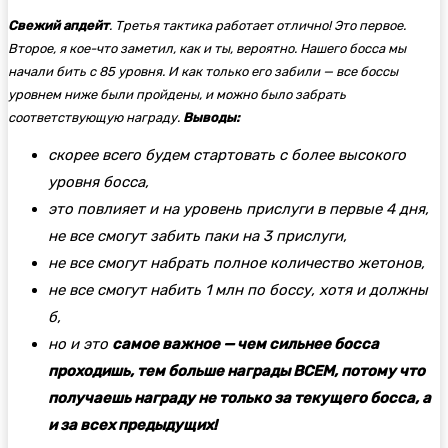
Свежий апдейт
. Третья тактика работает отлично! Это первое.
Второе, я кое-что заметил, как и ты, вероятно. Нашего босса мы
начали бить с 85 уровня. И как только его забили — все боссы
уровнем ниже были пройдены, и можно было забрать
соответствующую награду.
Выводы:
скорее всего будем стартовать с более высокого
уровня босса,
это повлияет и на уровень прислуги в первые 4 дня,
не все смогут забить паки на 3 прислуги,
не все смогут набрать полное количество жетонов,
не все смогут набить 1 млн по боссу, хотя и должны
б,
но и это
самое важное — чем сильнее босса
проходишь, тем больше награды ВСЕМ, потому что
получаешь награду не только за текущего босса, а
и за всех предыдущих!