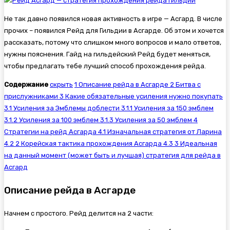
Не так давно появился новая активность в игре — Асгард. В числе
прочих – появился Рейд для Гильдии в Асгарде. Об этом и хочется
рассказать, потому что слишком много вопросов и мало ответов,
нужны пояснения. Гайд на гильдейский Рейд будет меняться,
чтобы предлагать тебе лучший способ прохождения рейда.
Содержание
скрыть
1 Описание рейда в Асгарде
2 Битва с
прислужниками
3 Какие обязательные усиления нужно покупать
3.1 Усиления за Эмблемы доблести
3.1.1 Усиления за 150 эмблем
3.1.2 Усиления за 100 эмблем
3.1.3 Усиления за 50 эмблем
4
Стратегии на рейд Асгарда
4.1 Изначальная стратегия от Ларина
4.2 2 Корейская тактика прохождения Асгарда
4.3 3 Идеальная
на данный момент (может быть и лучшая) стратегия для рейда в
Асгард
Описание рейда в Асгарде
Начнем с простого. Рейд делится на 2 части: