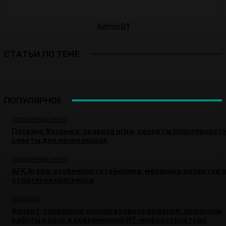
Admin01
СТАТЬИ ПО ТЕМЕ
ПОПУЛЯРНОЕ
ПОПУЛЯРНЫЕ ИГРЫ
Пасьянс Косынка: правила игры, секреты популярности
советы для начинающих
ПОПУЛЯРНЫЕ ИГРЫ
AFK Arena: особенности геймплея, механики развития и
стратегия прогресса
НОВОСТИ
Клиент-серверное корпоративное решение: принципы
работы и роль в современной ИТ-инфраструктуре