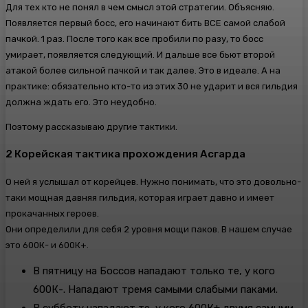
Для тех кто не понял в чем смысл этой стратегии. Объясняю.
Появляется первый босс, его начинают бить ВСЕ самой слабой
пачкой. 1 раз. После того как все пробили по разу, то босс
умирает, появляется следующий. И дальше все бьют второй
атакой более сильной пачкой и так далее. Это в идеале. А на
практике: обязательно кто-то из этих 30 не ударит и вся гильдия
должна ждать его. Это неудобно.
Поэтому рассказываю другие тактики.
2 Корейская тактика прохождения Асгарда
О ней я услышал от корейцев. Нужно понимать, что это довольно-
таки мощная давняя гильдия, которая играет давно и имеет
прокачанных героев.
Они определили для себя 2 уровня мощи паков. В нашем случае
это 600К- и 600К+.
В пятницу на Боссов нападают только те, у кого
600К-. Нападают тремя самыми слабыми паками.