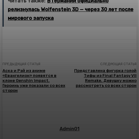
Читать также:
В Германии официально
релизнулась Wolfenstein 3D — через 30 лет после
мирового запуска
ПРЕДЫДУЩАЯ СТАТЬЯ
СЛЕДУЮЩАЯ СТАТЬЯ
Аска и Рэй из аниме
Представлена фигурка голой
«Евангелион» появятся в
Тифы из Final Fantasy VII
клоне Genshin Impact.
Remake. Девушку можно
Героинь уже показали со всех
рассмотреть со всех сторон
сторон
Admin01