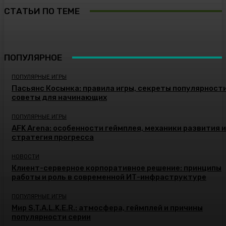
СТАТЬИ ПО ТЕМЕ
ПОПУЛЯРНОЕ
ПОПУЛЯРНЫЕ ИГРЫ
Пасьянс Косынка: правила игры, секреты популярности
советы для начинающих
ПОПУЛЯРНЫЕ ИГРЫ
AFK Arena: особенности геймплея, механики развития и
стратегия прогресса
НОВОСТИ
Клиент-серверное корпоративное решение: принципы
работы и роль в современной ИТ-инфраструктуре
ПОПУЛЯРНЫЕ ИГРЫ
Мир S.T.A.L.K.E.R.: атмосфера, геймплей и причины
популярности серии