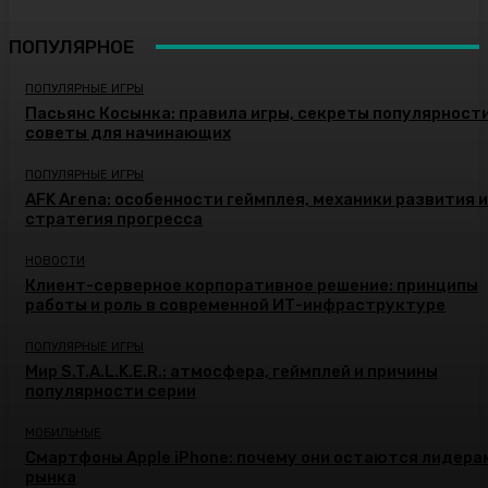
ПОПУЛЯРНОЕ
ПОПУЛЯРНЫЕ ИГРЫ
Пасьянс Косынка: правила игры, секреты популярности
советы для начинающих
ПОПУЛЯРНЫЕ ИГРЫ
AFK Arena: особенности геймплея, механики развития и
стратегия прогресса
НОВОСТИ
Клиент-серверное корпоративное решение: принципы
работы и роль в современной ИТ-инфраструктуре
ПОПУЛЯРНЫЕ ИГРЫ
Мир S.T.A.L.K.E.R.: атмосфера, геймплей и причины
популярности серии
МОБИЛЬНЫЕ
Смартфоны Apple iPhone: почему они остаются лидера
рынка