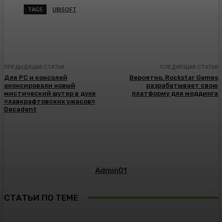
TAGS
UBISOFT
ПРЕДЫДУЩАЯ СТАТЬЯ
СЛЕДУЮЩАЯ СТАТЬЯ
Для PC и консолей
Вероятно, Rockstar Games
анонсировали новый
разрабатывает свою
мистический шутер в духе
платформу для моддинга
«лавкрафтовских ужасов»
Decadent
Admin01
СТАТЬИ ПО ТЕМЕ