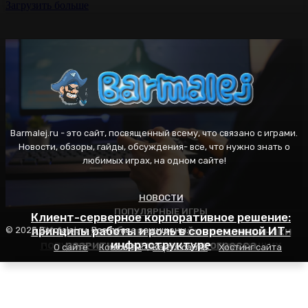
Загрузить больше
Barmalej.ru - это сайт, посвященный всему, что связано с играми.
Новости, обзоры, гайды, обсуждения- все, что нужно знать о
любимых играх, на одном сайте!
НОВОСТИ
ПОПУЛЯРНЫЕ ИГРЫ
ПОПУЛЯРНЫЕ ИГРЫ
Клиент-серверное корпоративное решение:
AFK Arena: особенности геймплея, механики
принципы работы и роль в современной ИТ-
Пасьянс Косынка: правила игры, секреты
© 2025 Barmalej.ru. Все права защищены.
популярности и советы для начинающих
развития и стратегия прогресса
инфраструктуре
О сайте
Контакты
Карта сайта
Хостинг сайта