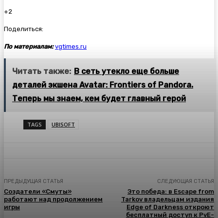
+2
Поделиться:
По материалам:
vgtimes.ru
Читать также:
В сеть утекло еще больше
деталей экшена Avatar: Frontiers of Pandora.
Теперь мы знаем, кем будет главный герой
TAGS
UBISOFT
ПРЕДЫДУЩАЯ СТАТЬЯ
СЛЕДУЮЩАЯ СТАТЬЯ
Создатели «Смуты»
Это победа: в Escape from
работают над продолжением
Tarkov владельцам издания
игры
Edge of Darkness откроют
бесплатный доступ к PvE-