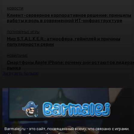
НОВОСТИ
Клиент-серверное корпоративное решение: принципы
работы и роль в современной ИТ-инфраструктуре
ПОПУЛЯРНЫЕ ИГРЫ
Мир S.T.A.L.K.E.R.: атмосфера, геймплей и причины
популярности серии
МОБИЛЬНЫЕ
Смартфоны Apple iPhone: почему они остаются лидера
рынка
Загрузить больше
Barmalej.ru - это сайт, посвященный всему, что связано с играми.