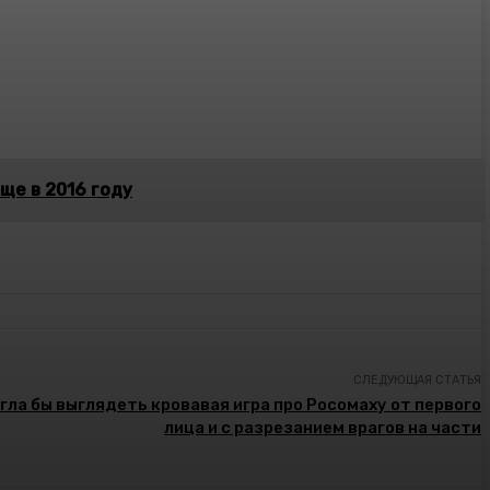
еще в 2016 году
СЛЕДУЮЩАЯ СТАТЬЯ
гла бы выглядеть кровавая игра про Росомаху от первого
лица и с разрезанием врагов на части