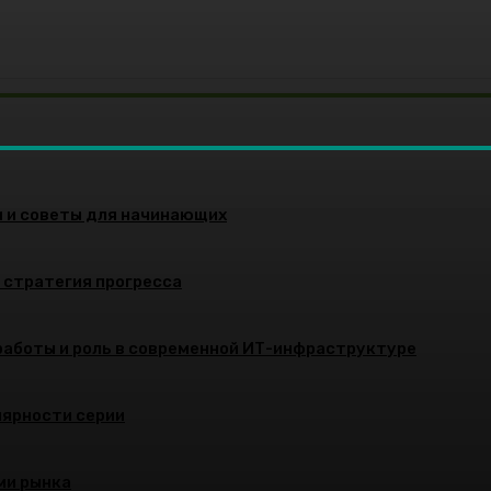
и и советы для начинающих
и стратегия прогресса
работы и роль в современной ИТ-инфраструктуре
улярности серии
ми рынка