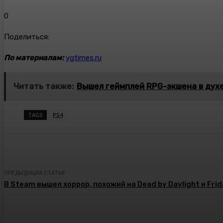
0
Поделиться:
По материалам:
vgtimes.ru
Читать также:
Вышел геймплей RPG-экшена в духе D
TAGS
PS4
ПРЕДЫДУЩАЯ СТАТЬЯ
В Steam вышел хоррор, похожий на Dead by Daylight и Frid