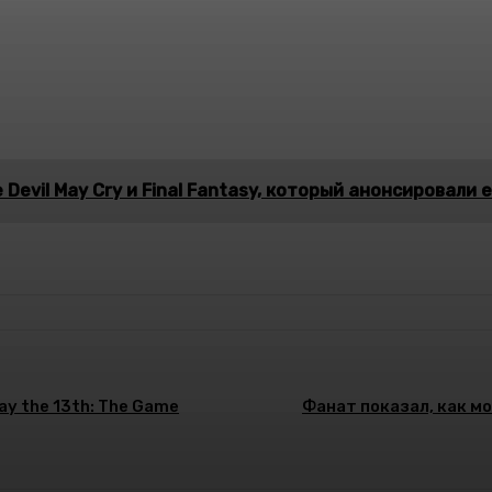
evil May Cry и Final Fantasy, который анонсировали 
ay the 13th: The Game
Фанат показал, как мо