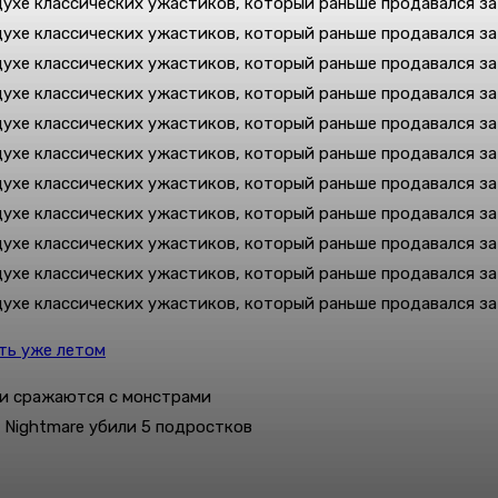
ить уже летом
ки сражаются с монстрами
 Nightmare убили 5 подростков