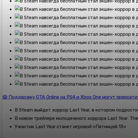
😱 Поддержку GTA Online на PS4 и Xbox One могут прекрат
В Steam выйдет хоррор Last Year, в котором подрост
В новом трейлере молодежного хоррора Last Year: The
Ужастик Last Year станет игровой «Пятницей 13»