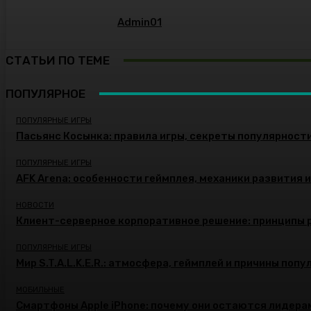
Admin01
СТАТЬИ ПО ТЕМЕ
ПОПУЛЯРНОЕ
ПОПУЛЯРНЫЕ ИГРЫ
Пасьянс Косынка: правила игры, секреты популярност
ПОПУЛЯРНЫЕ ИГРЫ
AFK Arena: особенности геймплея, механики развития 
НОВОСТИ
Клиент-серверное корпоративное решение: принципы 
ПОПУЛЯРНЫЕ ИГРЫ
Мир S.T.A.L.K.E.R.: атмосфера, геймплей и причины поп
МОБИЛЬНЫЕ
Смартфоны Apple iPhone: почему они остаются лидера