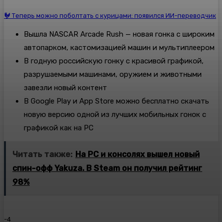
🐓 Теперь можно поболтать с курицами: появился ИИ-переводчик
Вышла NASCAR Arcade Rush — новая гонка с широким
автопарком, кастомизацией машин и мультиплеером
В годную российскую гонку с красивой графикой,
разрушаемыми машинами, оружием и животными
завезли новый контент
В Google Play и App Store можно бесплатно скачать
новую версию одной из лучших мобильных гонок с
графикой как на PC
Читать также:
На PC и консолях вышел новый
спин-офф Yakuza. В Steam он получил рейтинг
98%
-4