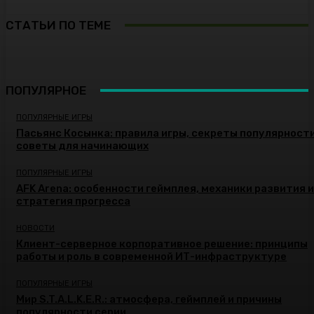
СТАТЬИ ПО ТЕМЕ
ПОПУЛЯРНОЕ
ПОПУЛЯРНЫЕ ИГРЫ
Пасьянс Косынка: правила игры, секреты популярности
советы для начинающих
ПОПУЛЯРНЫЕ ИГРЫ
AFK Arena: особенности геймплея, механики развития и
стратегия прогресса
НОВОСТИ
Клиент-серверное корпоративное решение: принципы
работы и роль в современной ИТ-инфраструктуре
ПОПУЛЯРНЫЕ ИГРЫ
Мир S.T.A.L.K.E.R.: атмосфера, геймплей и причины
популярности серии