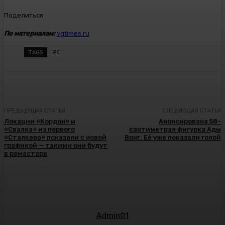
Поделиться:
По материалам:
vgtimes.ru
TAGS
PC
ПРЕДЫДУЩАЯ СТАТЬЯ
СЛЕДУЮЩАЯ СТАТЬЯ
Локации «Кордон» и
Анонсирована 58-
«Свалка» из первого
сантиметрая фигурка Ады
«Сталкера» показали с новой
Вонг. Её уже показали голой
графикой — такими они будут
в ремастере
Admin01