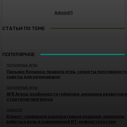
Admin01
СТАТЬИ ПО ТЕМЕ
ПОПУЛЯРНОЕ
ПОПУЛЯРНЫЕ ИГРЫ
Пасьянс Косынка: правила игры, секреты популярности
советы для начинающих
ПОПУЛЯРНЫЕ ИГРЫ
AFK Arena: особенности геймплея, механики развития и
стратегия прогресса
НОВОСТИ
Клиент-серверное корпоративное решение: принципы
работы и роль в современной ИТ-инфраструктуре