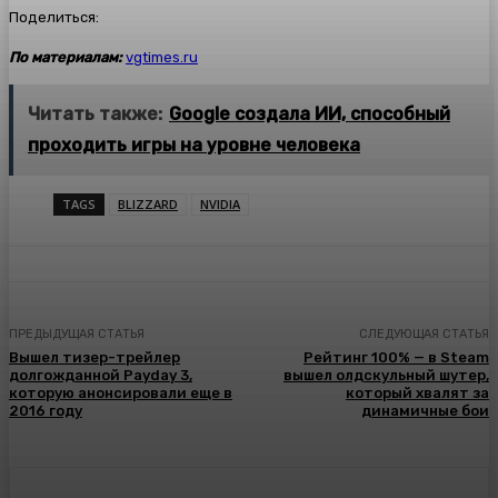
Поделиться:
По материалам:
vgtimes.ru
Читать также:
Google создала ИИ, способный
проходить игры на уровне человека
TAGS
BLIZZARD
NVIDIA
ПРЕДЫДУЩАЯ СТАТЬЯ
СЛЕДУЮЩАЯ СТАТЬЯ
Вышел тизер-трейлер
Рейтинг 100% — в Steam
долгожданной Payday 3,
вышел олдскульный шутер,
которую анонсировали еще в
который хвалят за
2016 году
динамичные бои