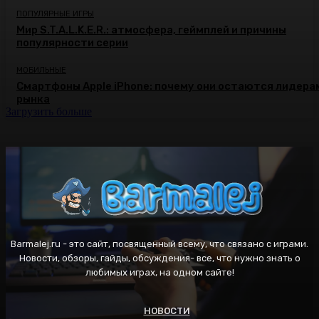
ПОПУЛЯРНЫЕ ИГРЫ
Мир S.T.A.L.K.E.R.: атмосфера, геймплей и причины
популярности серии
МОБИЛЬНЫЕ
Смартфоны Apple iPhone: почему они остаются лидера
рынка
Загрузить больше
Barmalej.ru - это сайт, посвященный всему, что связано с играми.
Новости, обзоры, гайды, обсуждения- все, что нужно знать о
любимых играх, на одном сайте!
НОВОСТИ