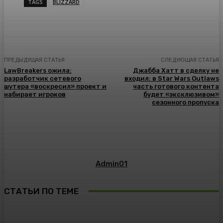
TAGS
BLIZZARD
ПРЕДЫДУЩАЯ СТАТЬЯ
СЛЕДУЮЩАЯ СТАТЬЯ
LawBreakers ожила:
Джабба Хатт в сделку не
разработчик сетевого
входил: в Star Wars Outlaws
шутера «воскресил» проект и
часть готового контента
набирает игроков
будет «эксклюзивом»
сезонного пропуска
Admin01
СТАТЬИ ПО ТЕМЕ