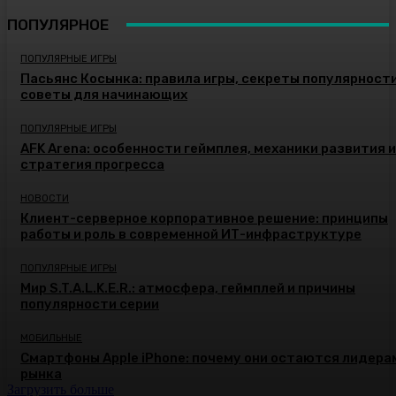
ПОПУЛЯРНОЕ
ПОПУЛЯРНЫЕ ИГРЫ
Пасьянс Косынка: правила игры, секреты популярности
советы для начинающих
ПОПУЛЯРНЫЕ ИГРЫ
AFK Arena: особенности геймплея, механики развития и
стратегия прогресса
НОВОСТИ
Клиент-серверное корпоративное решение: принципы
работы и роль в современной ИТ-инфраструктуре
ПОПУЛЯРНЫЕ ИГРЫ
Мир S.T.A.L.K.E.R.: атмосфера, геймплей и причины
популярности серии
МОБИЛЬНЫЕ
Смартфоны Apple iPhone: почему они остаются лидера
рынка
Загрузить больше