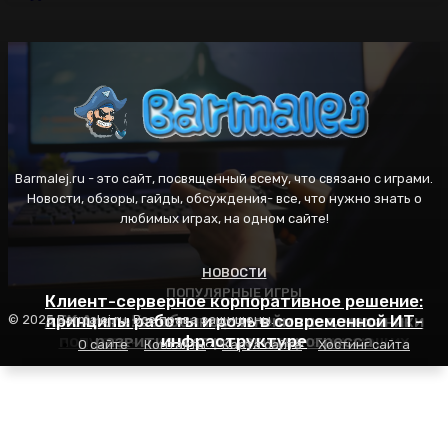
Barmalej.ru - это сайт, посвященный всему, что связано с играми.
Новости, обзоры, гайды, обсуждения- все, что нужно знать о
любимых играх, на одном сайте!
НОВОСТИ
ПОПУЛЯРНЫЕ ИГРЫ
ПОПУЛЯРНЫЕ ИГРЫ
Клиент-серверное корпоративное решение:
AFK Arena: особенности геймплея, механики
принципы работы и роль в современной ИТ-
Пасьянс Косынка: правила игры, секреты
© 2025 Barmalej.ru. Все права защищены.
популярности и советы для начинающих
развития и стратегия прогресса
инфраструктуре
О сайте
Контакты
Карта сайта
Хостинг сайта