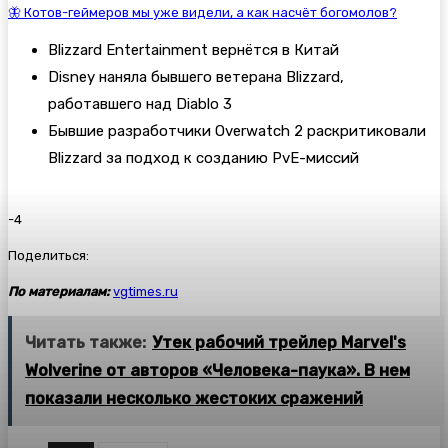
🦋 Котов-геймеров мы уже видели, а как насчёт богомолов?
Blizzard Entertainment вернётся в Китай
Disney наняла бывшего ветерана Blizzard,
работавшего над Diablo 3
Бывшие разработчики Overwatch 2 раскритиковали
Blizzard за подход к созданию PvE-миссий
-4
Поделиться:
По материалам:
vgtimes.ru
Читать также:
Утек рабочий трейлер Marvel's
Wolverine от авторов «Человека-паука». В нем
показали несколько жестоких сражений